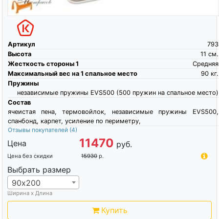
Артикул
793
Высота
11
см.
Жесткость стороны 1
Средняя
Максимальный вес на 1 спальное место
90
кг.
Пружины
независимые пружины EVS500 (500 пружин на спальное место)
Состав
ячеистая пена, термовойлок, независимые пружины EVS500,
спанбонд, карпет, усиление по периметру,
Отзывы покупателей
(4)
11470
Цена
руб.
Цена без скидки
15930
р.
Выбрать размер
90х200
Ширина х Длина
Купить