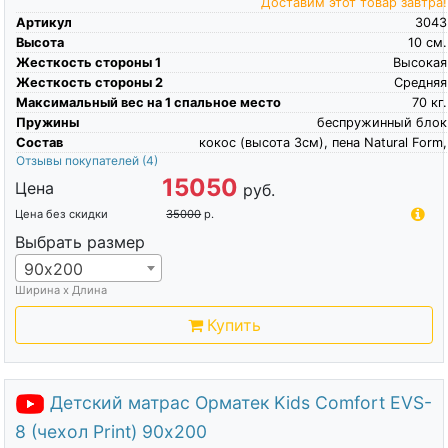
Доставим этот товар завтра!
Артикул
3043
Высота
10
см.
Жесткость стороны 1
Высокая
Жесткость стороны 2
Средняя
Максимальный вес на 1 спальное место
70
кг.
Пружины
беспружинный блок
Состав
кокос (высота 3см), пена Natural Form,
Отзывы покупателей
(4)
15050
Цена
руб.
Цена без скидки
35000
р.
Выбрать размер
90х200
Ширина х Длина
Купить
Детский матрас Орматек Kids Comfort EVS-
8 (чехол Print) 90х200