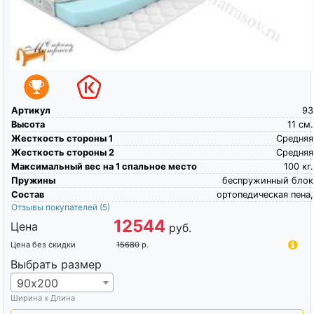
Артикул
93
Высота
11
см.
Жесткость стороны 1
Средняя
Жесткость стороны 2
Средняя
Максимальный вес на 1 спальное место
100
кг.
Пружины
беспружинный блок
Состав
ортопедическая пена,
Отзывы покупателей
(5)
12544
Цена
руб.
Цена без скидки
15680
р.
Выбрать размер
90х200
Ширина х Длина