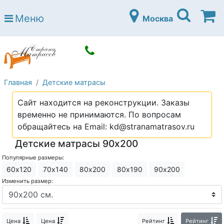
Страна матрасов
Меню
Москва
Open submenu (Матрасы)
Матрасы
Open submenu (Кровати)
Кровати
Open submenu (Аксессуары)
Аксессуары
Главная
Детские матрасы
Open submenu (Диваны)
Диваны
Сайт находится на реконструкции. Заказы
Open submenu (Постельное белье)
Постельное белье
временно не принимаются. По вопросам
Open submenu (Мебель)
обращайтесь на Email: kd@stranamatrasov.ru
Мебель
Детские матрасы 90х200
Open submenu (Основания)
Основания
Популярные размеры:
Open submenu (Детские матрасы)
Детские матрасы
60х120
70х140
80х200
80х190
90х200
Изменить размер:
Open submenu (Детские кровати)
Детские кровати
Open submenu (Шкафы)
Шкафы
Цена
Цена
Рейтинг
Рейтинг