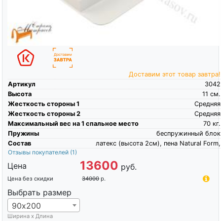
Доставим этот товар завтра!
Артикул
3042
Высота
11
см.
Жесткость стороны 1
Средняя
Жесткость стороны 2
Средняя
Максимальный вес на 1 спальное место
70
кг.
Пружины
беспружинный блок
Состав
латекс (высота 2см), пена Natural Form,
Отзывы покупателей
(1)
13600
Цена
руб.
Цена без скидки
34000
р.
Выбрать размер
90х200
Ширина х Длина