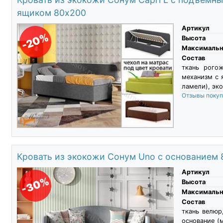
ящиком 80х200
Артикул
-20%
Высота
Максимальны
Состав
ткань рого
механизм с 
ламели), эко
Отзывы поку
Кровать из экокожи Сонум Uno с основанием
Артикул
-30%
Высота
Максимальны
Состав
ткань велюр
основание (