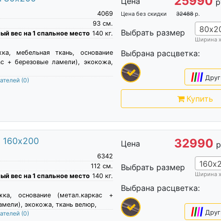
25990
Цена
р
4069
Цена без скидки
32488
р.
93
см.
80х2
Выбрать размер
й вес на 1 спальное место
140
кг.
Ширина 
Выбрана расцветка:
жка, мебельная ткань, основание
ас + березовые ламели), экокожа,
|
|
|
|
Друг
пателей
(0)
Купить
м 160х200
32990
Цена
р
6342
160х
112
см.
Выбрать размер
Ширина 
й вес на 1 спальное место
140
кг.
Выбрана расцветка:
жка, основание (метал.каркас +
амели), экокожа, ткань велюр,
|
|
|
|
Друг
пателей
(0)