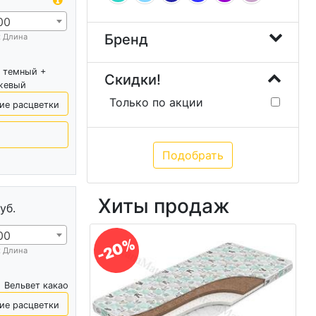
00
Бренд
х Длина
 темный +
Скидки!
жевый
Только по акции
ие расцветки
Хиты продаж
уб.
00
-20%
х Длина
Вельвет какао
ие расцветки