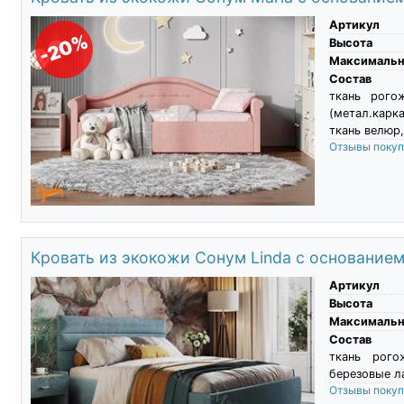
Артикул
-20%
Высота
Максимальны
Состав
ткань рого
(метал.карк
ткань велюр,
Отзывы поку
Кровать из экокожи Сонум Linda с основание
Артикул
Высота
Максимальны
Состав
ткань рого
березовые л
Отзывы поку