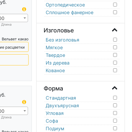
уб.
Ортопедическое
Сплошное фанерное
00
х Длина
Изголовье
Вельвет какао
Без изголовья
Мягкое
ие расцветки
Твердое
Из дерева
Кованое
Форма
уб.
Стандартная
Двухъярусная
00
Угловая
х Длина
Софа
Подиум
Вельвет какао