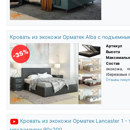
Кровать из экокожи Орматек Alba с подъемн
Артикул
-35%
Высота
Максимальны
Состав
экокожа, 
(березовые л
Отзывы поку
Кровать из экокожи Орматек Lancaster 1 -
механизмом 90х200