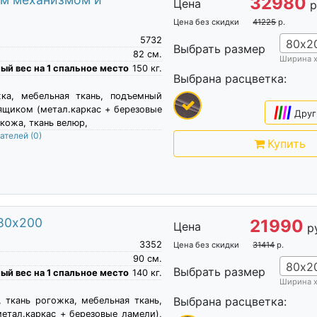
32980
Цена
р
Цена без скидки
41225
р.
5732
80х2
Выбрать размер
82
см.
Ширина 
й вес на 1 спальное место
150
кг.
Выбрана расцветка:
жка, мебельная ткань, подъемный
ящиком (метал.каркас + березовые
|
|
|
|
Друг
кожа, ткань велюр,
пателей
(0)
Купить
 80х200
21990
Цена
р
3352
Цена без скидки
31414
р.
90
см.
80х2
Выбрать размер
й вес на 1 спальное место
140
кг.
Ширина 
Выбрана расцветка:
, ткань рогожка, мебельная ткань,
метал.каркас + березовые ламели),