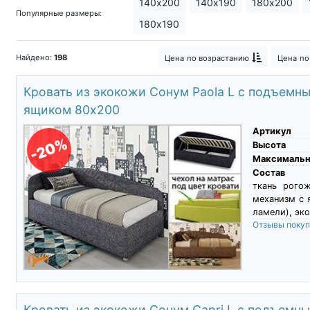
140х200
140х190
180х200
Популярные размеры:
180х190
Найдено:
198
Цена
по возрастанию
Цена
по
Кровать из экокожи Сонум Paola L с подъемн
ящиком 80х200
Артикул
-20%
Высота
Максимальны
Состав
ткань рого
механизм с 
ламели), эко
Отзывы поку
Кровать из экокожи Сонум Capri L с подъемн