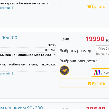
ал.каркас + березовые ламели),
Купить
пателей
(3)
м 90х200
19990
Цена
р
3285
90х2
101
см.
Выбрать размер
Ширина 
й вес на 1 спальное место
200
кг.
Выбрана расцветка:
жка, мебельная ткань, экокожа,
|
|
|
|
Друг
пателей
(3)
Купить
ем и ящиком 90х200