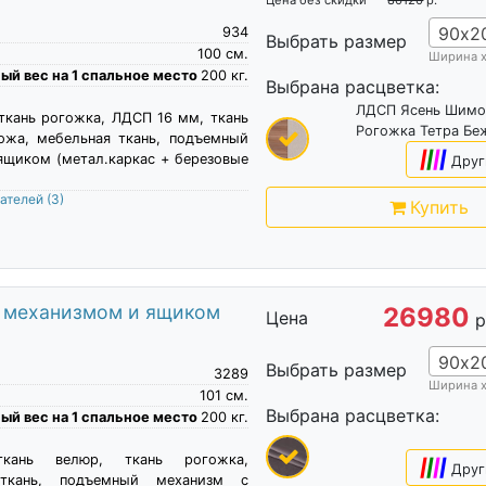
90х2
934
Выбрать размер
100
см.
Ширина 
й вес на 1 спальное место
200
кг.
Выбрана расцветка:
ЛДСП Ясень Шимо
 ткань рогожка, ЛДСП 16 мм, ткань
Рогожка Тетра Бе
ожа, мебельная ткань, подъемный
|
|
|
|
ящиком (метал.каркас + березовые
Друг
пателей
(3)
Купить
м механизмом и ящиком
26980
Цена
р
90х2
Выбрать размер
3289
Ширина 
101
см.
Выбрана расцветка:
й вес на 1 спальное место
200
кг.
ткань велюр, ткань рогожка,
|
|
|
|
Друг
 ткань, подъемный механизм с