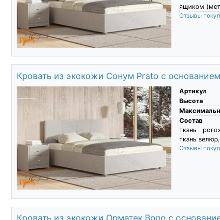
ящиком (мет
Отзывы поку
Кровать из экокожи Сонум Prato с основание
Артикул
Высота
Максимальны
Состав
ткань рого
ткань велюр,
Отзывы поку
Кровать из экокожи Орматек Bono с основани