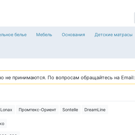
льное белье
Мебель
Основания
Детские матрасы
о не принимаются. По вопросам обращайтесь на Email: 
Lonax
Промтекс-Ориент
Sontelle
DreamLine
ко