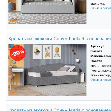
экокожа,
Отзывы поку
Кровать из экокожи Сонум Paola R с основан
Артикул
-20%
Высота
Максимальны
Состав
ткань рого
(метал.карк
ткань велюр,
Отзывы поку
Кровать из экокожи Сонум Maria с основание