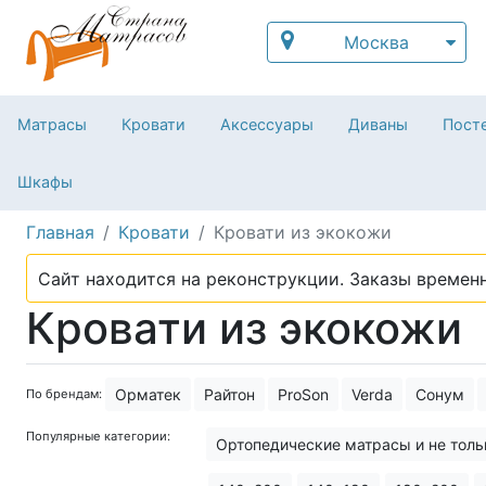
Москва
Матрасы
Кровати
Аксессуары
Диваны
Посте
Шкафы
Главная
Кровати
Кровати из экокожи
Сайт находится на реконструкции. Заказы временн
Кровати из экокожи
Орматек
Райтон
ProSon
Verda
Сонум
По брендам:
Популярные категории:
Ортопедические матрасы и не толь