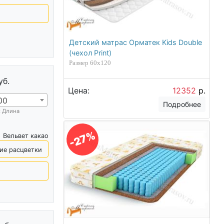
Детский матрас Орматек Kids Double
(чехол Print)
Размер 60х120
уб.
Цена:
12352
р.
00
Подробнее
х Длина
-27%
Вельвет какао
ие расцветки