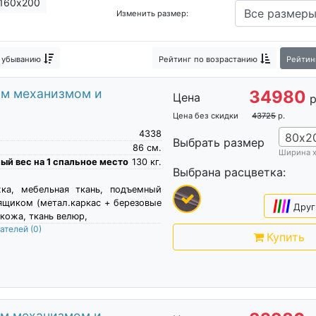
160х200
Изменить размер:
 убыванию
Рейтинг
по возрастанию
Рейтин
ым механизмом и
34980
Цена
р
Цена без скидки
43725
р.
4338
80х2
Выбрать размер
86
см.
Ширина 
й вес на 1 спальное место
130
кг.
Выбрана расцветка:
жка, мебельная ткань, подъемный
ящиком (метал.каркас + березовые
|
|
|
|
Друг
кожа, ткань велюр,
пателей
(0)
Купить
ым механизмом и