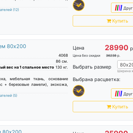
|
|
|
|
Друг
пателей
(12)
Купить
ием 80х200
28990
Цена
р
4068
Цена без скидки
36238
р.
86
см.
80х2
Выбрать размер
й вес на 1 спальное место
130
кг.
Ширина 
Выбрана расцветка:
жка, мебельная ткань, основание
ас + березовые ламели), экокожа,
|
|
|
|
Друг
пателей
(5)
Купить
м 80х200