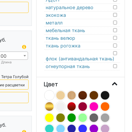
натуральное дерево
экокожа
металл
мебельная ткань
ткань велюр
уб.
ткань рогожка
200
флок (антивандальная ткань)
х Длина
огнеупорная ткань
 Тетра Голубой
Цвет
ие расцветки
уб.