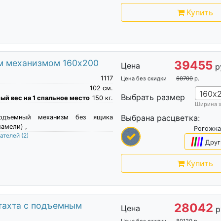
Купить
ым механизмом 160х200
39455
Цена
р
1117
Цена без скидки
60700
р.
102
см.
160х
Выбрать размер
й вес на 1 спальное место
150
кг.
Ширина 
Выбрана расцветка:
подъемный механизм без ящика
амели) ,
Рогожка
пателей
(2)
|
|
|
|
Друг
Купить
 тахта с подъемным
28042
Цена
р
Цена без скидки
80120
р.