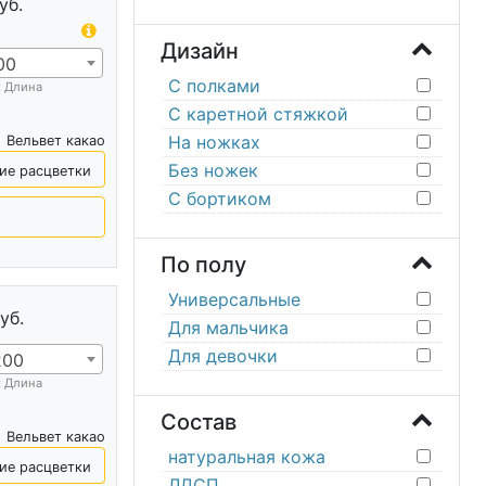
уб.
Дизайн
00
С полками
х Длина
С каретной стяжкой
На ножках
Вельвет какао
Без ножек
ие расцветки
С бортиком
По полу
Универсальные
уб.
Для мальчика
Для девочки
200
х Длина
Состав
Вельвет какао
натуральная кожа
ие расцветки
ЛДСП