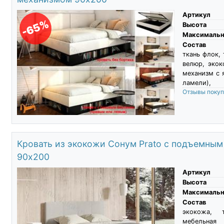
Артикул
-65%
Высота
Максимальны
Состав
ткань флок,
велюр, экок
механизм с 
ламели),
Отзывы поку
Кровать из экокожи Сонум Prato с подъемны
90х200
Артикул
Высота
Максимальны
Состав
экокожа, 
мебельная