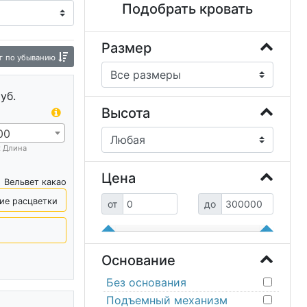
Подобрать кровать
Размер
г
по убыванию
уб.
Высота
00
х Длина
Цена
Вельвет какао
ие расцветки
от
до
Основание
Без основания
Подъемный механизм