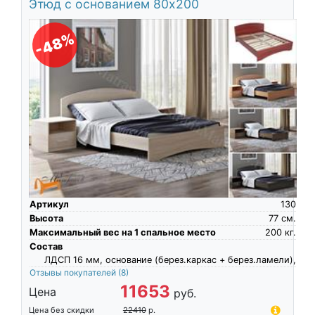
Этюд с основанием 80х200
-48%
Артикул
130
Высота
77
см.
Максимальный вес на 1 спальное место
200
кг.
Состав
ЛДСП 16 мм, основание (берез.каркас + берез.ламели),
Отзывы покупателей
(8)
11653
Цена
руб.
Цена без скидки
22410
р.