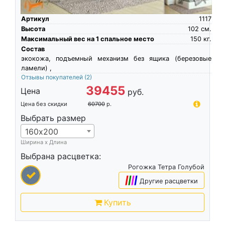
Артикул
1117
Высота
102
см.
Максимальный вес на 1 спальное место
150
кг.
Состав
экокожа, подъемный механизм без ящика (березовые
ламели) ,
Отзывы покупателей
(2)
39455
Цена
руб.
Цена без скидки
60700
р.
Выбрать размер
160х200
Ширина х Длина
Выбрана расцветка:
Рогожка Тетра Голубой
|
|
|
|
Другие расцветки
Купить