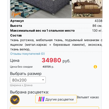
Артикул
4338
Высота
86
см.
Максимальный вес на 1 спальное место
130
кг.
Состав
ткань рогожка, мебельная ткань, подъемный механизм с
ящиком (метал.каркас + березовые ламели), экокожа,
ткань велюр,
Отзывы покупателей
(0)
34980
Цена
руб.
Цена без скидки
43725
р.
Выбрать размер
80х200
Ширина х Длина
Выбрана расцветка:
Вельвет какао
|
|
|
|
Другие расцветки