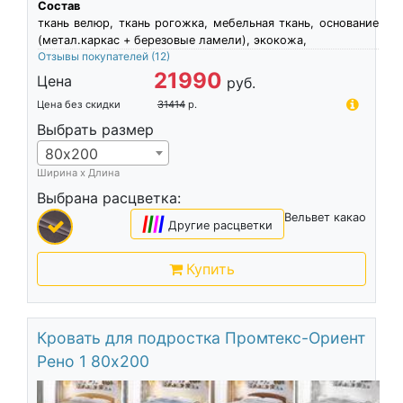
Состав
ткань велюр, ткань рогожка, мебельная ткань, основание
(метал.каркас + березовые ламели), экокожа,
Отзывы покупателей
(12)
21990
Цена
руб.
Цена без скидки
31414
р.
Выбрать размер
80х200
Ширина х Длина
Выбрана расцветка:
Вельвет какао
|
|
|
|
Другие расцветки
Купить
Кровать для подростка Промтекс-Ориент
Рено 1 80х200