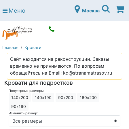
Страна матрасов
Меню
Москва
Open submenu (Матрасы)
Матрасы
Open submenu (Кровати)
Кровати
Open submenu (Аксессуары)
Аксессуары
Главная
Кровати
Open submenu (Диваны)
Диваны
Сайт находится на реконструкции. Заказы
Open submenu (Постельное белье)
Постельное белье
временно не принимаются. По вопросам
Open submenu (Мебель)
обращайтесь на Email: kd@stranamatrasov.ru
Мебель
Кровати для подростков
Open submenu (Основания)
Основания
Популярные размеры:
Open submenu (Детские матрасы)
Детские матрасы
140х200
140х190
90х200
160х200
Open submenu (Детские кровати)
90х190
Детские кровати
Изменить размер:
Open submenu (Шкафы)
Шкафы