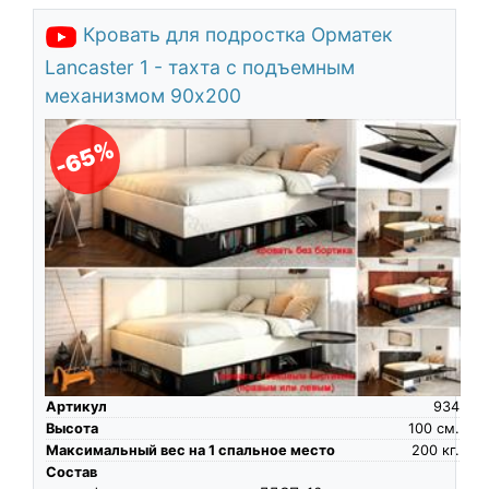
Кровать для подростка Орматек
Lancaster 1 - тахта с подъемным
механизмом 90х200
-65%
Артикул
934
Высота
100
см.
Максимальный вес на 1 спальное место
200
кг.
Состав