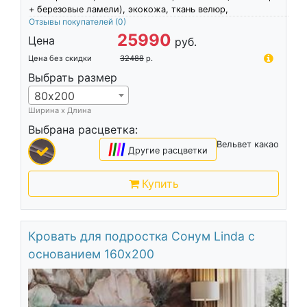
+ березовые ламели), экокожа, ткань велюр,
Отзывы покупателей
(0)
25990
Цена
руб.
Цена без скидки
32488
р.
Выбрать размер
80х200
Ширина х Длина
Выбрана расцветка:
Вельвет какао
|
|
|
|
Другие расцветки
Купить
Кровать для подростка Сонум Linda с
основанием 160х200