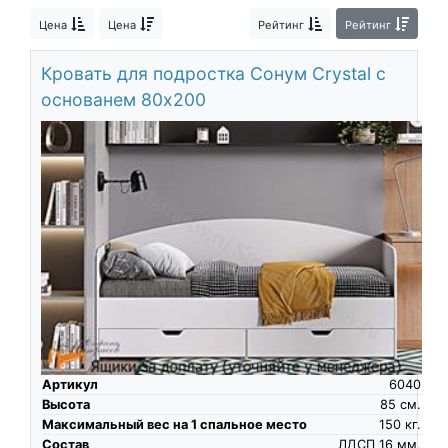
О компании
Цена
Цена
Рейтинг
Рейтинг
Контакты
Кровать для подростка Сонум Crystal с
Доставка по городу
основанем 80х200
Артикул
6040
Высота
85
см.
Максимальный вес на 1 спальное место
150
кг.
Состав
ЛДСП 16 мм,