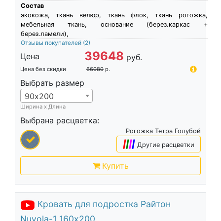
Состав
экокожа, ткань велюр, ткань флок, ткань рогожка,
мебельная ткань, основание (берез.каркас +
берез.ламели),
Отзывы покупателей
(2)
39648
Цена
руб.
Цена без скидки
66080
р.
Выбрать размер
90х200
Ширина х Длина
Выбрана расцветка:
Рогожка Тетра Голубой
|
|
|
|
Другие расцветки
Купить
Кровать для подростка Райтон
Nuvola-1 160х200