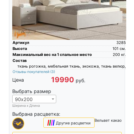
Артикул
3285
Высота
101
см.
Максимальный вес на 1 спальное место
200
кг.
Состав
ткань рогожка, мебельная ткань, экокожа, ткань велюр,
Отзывы покупателей
(3)
19990
Цена
руб.
Выбрать размер
90х200
Ширина х Длина
Выбрана расцветка:
Вельвет какао
|
|
|
|
Другие расцветки