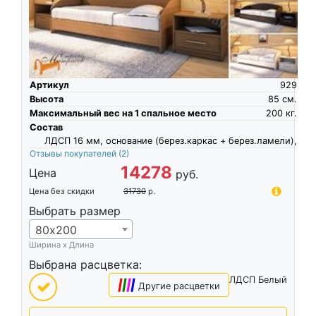
Артикул
929
Высота
85
см.
Максимальный вес на 1 спальное место
200
кг.
Состав
ЛДСП 16 мм, основание (берез.каркас + берез.ламели),
Отзывы покупателей
(2)
14278
Цена
руб.
Цена без скидки
31730
р.
Выбрать размер
80х200
Ширина х Длина
Выбрана расцветка:
ЛДСП Белый
|
|
|
|
Другие расцветки