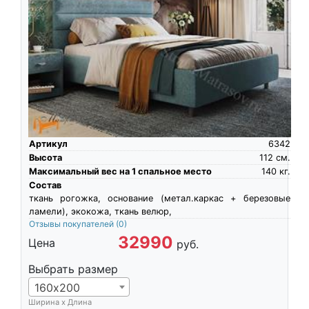
Артикул
6342
Высота
112
см.
Максимальный вес на 1 спальное место
140
кг.
Состав
ткань рогожка, основание (метал.каркас + березовые
ламели), экокожа, ткань велюр,
Отзывы покупателей
(0)
32990
Цена
руб.
Выбрать размер
160х200
Ширина х Длина