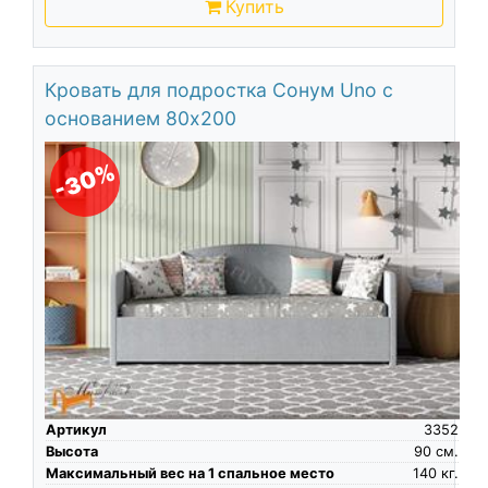
Купить
Кровать для подростка Сонум Uno с
основанием 80х200
-30%
Артикул
3352
Высота
90
см.
Максимальный вес на 1 спальное место
140
кг.