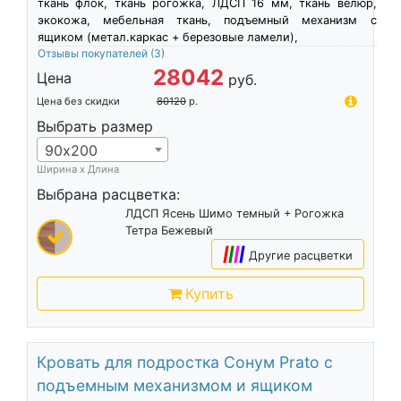
ткань флок, ткань рогожка, ЛДСП 16 мм, ткань велюр,
экокожа, мебельная ткань, подъемный механизм с
ящиком (метал.каркас + березовые ламели),
Отзывы покупателей
(3)
28042
Цена
руб.
Цена без скидки
80120
р.
Выбрать размер
90х200
Ширина х Длина
Выбрана расцветка:
ЛДСП Ясень Шимо темный + Рогожка
Тетра Бежевый
|
|
|
|
Другие расцветки
Купить
Кровать для подростка Сонум Prato с
подъемным механизмом и ящиком