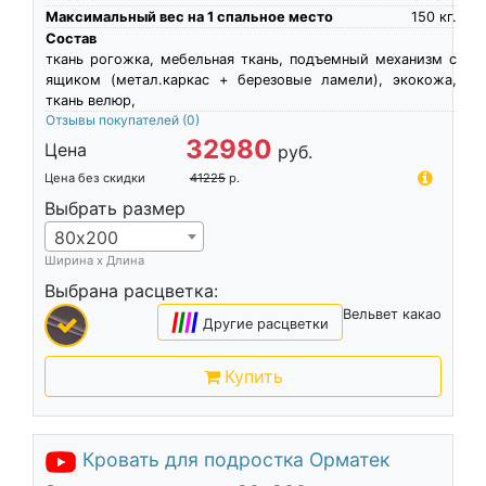
Максимальный вес на 1 спальное место
150
кг.
Состав
ткань рогожка, мебельная ткань, подъемный механизм с
ящиком (метал.каркас + березовые ламели), экокожа,
ткань велюр,
Отзывы покупателей
(0)
32980
Цена
руб.
Цена без скидки
41225
р.
Выбрать размер
80х200
Ширина х Длина
Выбрана расцветка:
Вельвет какао
|
|
|
|
Другие расцветки
Купить
Кровать для подростка Орматек