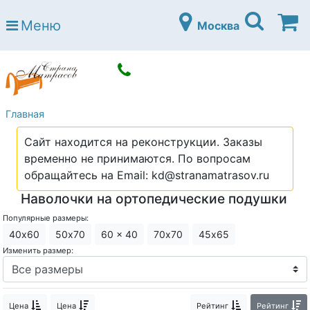
Страна матрасов
Меню
Москва
Open submenu (Матрасы)
Матрасы
Open submenu (Кровати)
Кровати
Open submenu (Аксессуары)
Аксессуары
Главная
Open submenu (Диваны)
Диваны
Сайт находится на реконструкции. Заказы
Open submenu (Постельное белье)
Постельное белье
временно не принимаются. По вопросам
Open submenu (Мебель)
обращайтесь на Email: kd@stranamatrasov.ru
Мебель
Наволочки на ортопедические подушки
Open submenu (Основания)
Основания
Популярные размеры:
Open submenu (Детские матрасы)
Детские матрасы
40х60
50х70
60 x 40
70х70
45х65
Изменить размер:
Open submenu (Детские кровати)
Детские кровати
Open submenu (Шкафы)
Шкафы
Цена
Цена
Рейтинг
Рейтинг