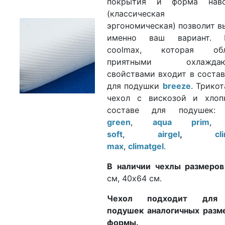
покрытия и форма наво
(классическая
эргономическая) позволит в
именно ваш вариант. 
coolmax, которая обл
приятными охлаждаю
свойствами входит в состав
для подушки
breeze
. Трико
чехол с вискозой и хлоп
составе для подушек
green
,
aqua prim
soft
,
airgel
,
cl
max
,
climatgel
.
В наличии чехлы размеров
см, 40х64 см.
Чехол подходит для
подушек аналогичных разм
формы.