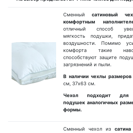
О компании
Сменный
сатиновый че
Контакты
комфортным наполнител
Доставка по городу
отличный способ увел
мягкость подушки, прида
воздушности. Помимо уси
комфорта такие наво
способствуют защите поду
загрязнений и пыли.
В наличии чехлы размеров
см, 37х63 см.
Чехол подходит для
подушек аналогичных разм
формы.
Сменный чехол из
сатина