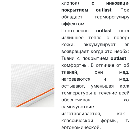
хлопок)
с инноваци
покрытием outlast
. Пок
обладает терморегулир
эффектом.
Постепенно
outlast
погл
излишнее тепло с поверх
кожи, аккумулирует 
возвращает когда это необх
Ткани с покрытием
outlast
комфортны. В отличие от о
тканей, они медле
нагреваются и медл
остывают, уменьшая коле
температуры в течение всей
обеспечивая хор
самочувствие. Ч
изготавливается, к
классической формы, 
эргономической.