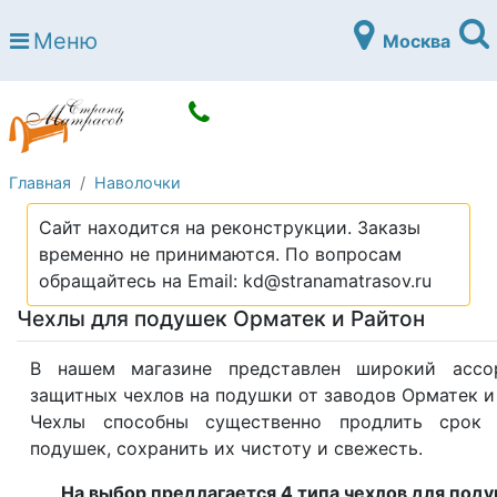
Страна матрасов
Меню
Москва
Open submenu (Матрасы)
Матрасы
Open submenu (Кровати)
Кровати
Open submenu (Аксессуары)
Аксессуары
Главная
Наволочки
Open submenu (Диваны)
Диваны
Сайт находится на реконструкции. Заказы
Open submenu (Постельное белье)
Постельное белье
временно не принимаются. По вопросам
Open submenu (Мебель)
обращайтесь на Email: kd@stranamatrasov.ru
Мебель
Чехлы для подушек Орматек и Райтон
Open submenu (Основания)
Основания
Open submenu (Детские матрасы)
В нашем магазине представлен широкий ассо
Детские матрасы
защитных чехлов на подушки от заводов Орматек и
Open submenu (Детские кровати)
Детские кровати
Чехлы способны существенно продлить срок
подушек, сохранить их чистоту и свежесть.
Open submenu (Шкафы)
Шкафы
На выбор предлагается 4 типа чехлов для поду