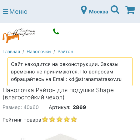
Страна матрасов
Меню
Москва
Open submenu (Матрасы)
Матрасы
Open submenu (Кровати)
Кровати
Open submenu (Аксессуары)
Аксессуары
Главная
Наволочки
Райтон
Open submenu (Диваны)
Диваны
Сайт находится на реконструкции. Заказы
Open submenu (Постельное белье)
Постельное белье
временно не принимаются. По вопросам
Open submenu (Мебель)
обращайтесь на Email: kd@stranamatrasov.ru
Мебель
Наволочка Райтон для подушки Shape
Open submenu (Основания)
Основания
(влагостойкий чехол)
Open submenu (Детские матрасы)
Детские матрасы
Размер: 40х60
Артикул:
2869
Open submenu (Детские кровати)
Детские кровати
Рейтинг товара
Open submenu (Шкафы)
Шкафы