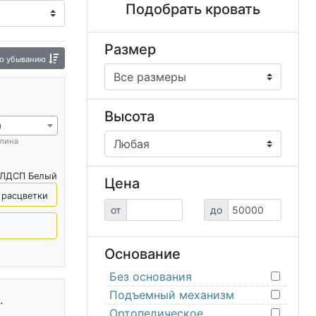
Подобрать кровать
тые кровати
Евро кровати
ти из ДСП
Необычные кровати
Размер
о убыванию
овати
Кровать с подсветкой
Кровать плюс
Высота
0
лина
ЛДСП Белый
Цена
 расцветки
от
до
Основание
Без основания
Подъемный механизм
.
Ортопедическое