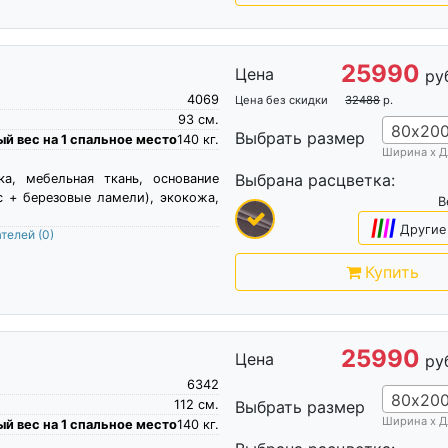
25990
Цена
ру
4069
Цена без скидки
32488
р.
93
см.
80х20
Выбрать размер
й вес на 1 спальное место
140
кг.
Ширина х Д
Выбрана расцветка:
ка, мебельная ткань, основание
с + березовые ламели), экокожа,
В
|
|
|
|
Другие
ателей
(0)
Купить
25990
Цена
ру
6342
80х20
112
см.
Выбрать размер
Ширина х Д
й вес на 1 спальное место
140
кг.