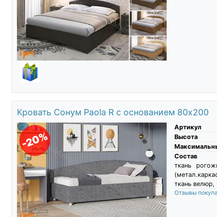
Кровать Сонум Paola R с основанием 80х200
Артикул
-20%
Высота
Максимальны
Состав
ткань рогож
(метал.карка
ткань велюр,
Отзывы покуп