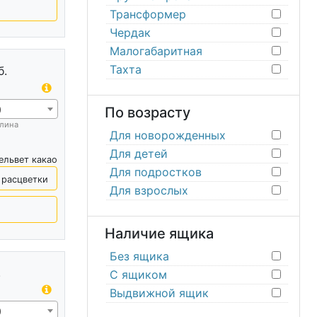
Трансформер
Чердак
Малогабаритная
Тахта
б.
0
По возрасту
лина
Для новорожденных
Для детей
ельвет какао
Для подростков
 расцветки
Для взрослых
Наличие ящика
Без ящика
.
С ящиком
Выдвижной ящик
0