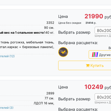
21990
Цена
руб
3352
Цена без скидки
31414
р.
90
см.
80х20
Выбрать размер
й вес на 1 спальное место
140
кг.
Ширина х Д
Выбрана расцветка:
 ткань рогожка, мебельная ткань,
етал.каркас + березовые ламели),
В
|
|
|
|
Другие
ателей
(12)
Купить
10249
Цена
руб
2899
80х20
77
см.
Выбрать размер
Ширина х Д
ЛДСП 16 мм,
ателей
(3)
Выбрана расцветка: