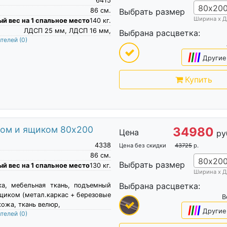
6415
80х20
86
см.
Выбрать размер
Ширина х Д
й вес на 1 спальное место
140
кг.
ЛДСП 25 мм, ЛДСП 16 мм,
Выбрана расцветка:
ателей
(0)
|
|
|
|
Другие
Купить
мом и ящиком 80х200
34980
Цена
ру
4338
Цена без скидки
43725
р.
86
см.
80х20
Выбрать размер
й вес на 1 спальное место
130
кг.
Ширина х Д
Выбрана расцветка:
ка, мебельная ткань, подъемный
щиком (метал.каркас + березовые
В
кожа, ткань велюр,
|
|
|
|
Другие
ателей
(0)