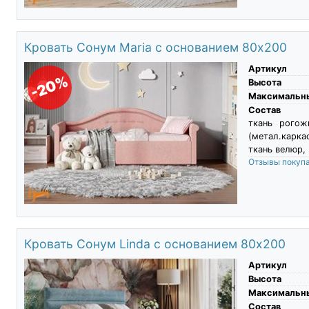
Кровать Сонум Maria с основанием 80х200
Артикул
-20%
Высота
Максимальны
Состав
ткань рогож
(метал.карка
ткань велюр,
Отзывы покуп
Кровать Сонум Linda с основанием 80х200
Артикул
Высота
Максимальны
Состав