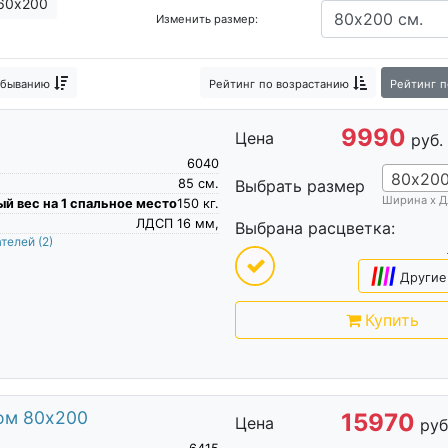
60х200
Изменить размер:
Жесткие кровати
Реечные кровати
Узкие кровати
Прос
ати для дачи
Кровати в гостиную
Дорогие кровати
Крова
убыванию
Рейтинг
по возрастанию
Рейтинг
п
овати
Кровати без подъемного механизма
Классические кр
9990
Цена
Кровать и тумба
руб.
6040
80х20
85
см.
Выбрать размер
Ширина х Д
й вес на 1 спальное место
150
кг.
ЛДСП 16 мм,
Выбрана расцветка:
ателей
(2)
|
|
|
|
Другие
Купить
ом 80х200
15970
Цена
руб