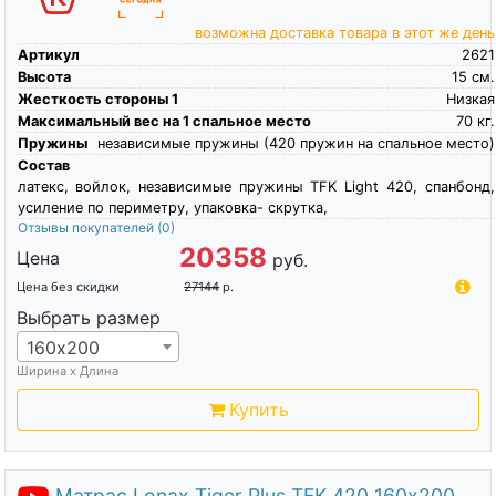
возможна доставка товара в этот же день
Артикул
2621
Высота
15
см.
Жесткость стороны 1
Низкая
Максимальный вес на 1 спальное место
70
кг.
Пружины
независимые пружины (420 пружин на спальное место)
Состав
латекс, войлок, независимые пружины TFK Light 420, спанбонд,
усиление по периметру, упаковка- скрутка,
Отзывы покупателей
(0)
20358
Цена
руб.
Цена без скидки
27144
р.
Выбрать размер
160х200
Ширина х Длина
Купить
Матрас Lonax Tiger Plus TFK 420 160х200