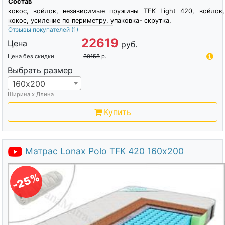
Состав
кокос, войлок, независимые пружины TFK Light 420, войлок,
кокос, усиление по периметру, упаковка- скрутка,
Отзывы покупателей
(1)
22619
Цена
руб.
Цена без скидки
30158
р.
Выбрать размер
160х200
Ширина х Длина
Купить
Матрас Lonax Polo TFK 420 160х200
-25%