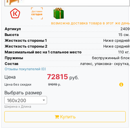
возможна доставка товара в этот же день
Артикул
2409
Высота
15
см.
Жесткость стороны 1
Ниже средней
Жесткость стороны 2
Ниже средней
Максимальный вес на 1 спальное место
110
кг.
Пружины
беспружинный блок
Состав
латекс, упаковка- скрутка,
Отзывы покупателей
(0)
72815
Цена
руб.
Цена без скидки
91019
р.
Выбрать размер
160х200
Ширина х Длина
Купить