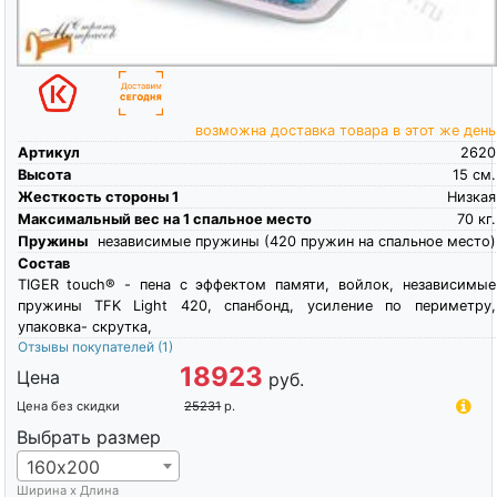
возможна доставка товара в этот же день
Артикул
2620
Высота
15
см.
Жесткость стороны 1
Низкая
Максимальный вес на 1 спальное место
70
кг.
Пружины
независимые пружины (420 пружин на спальное место)
Состав
TIGER touch® - пена с эффектом памяти, войлок, независимые
пружины TFK Light 420, спанбонд, усиление по периметру,
упаковка- скрутка,
Отзывы покупателей
(1)
18923
Цена
руб.
Цена без скидки
25231
р.
Выбрать размер
160х200
Ширина х Длина