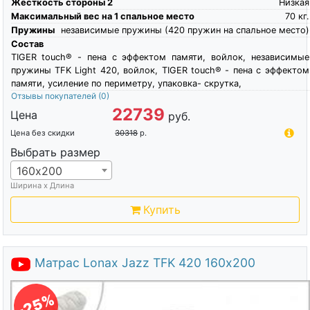
Жесткость стороны 2
Низкая
Максимальный вес на 1 спальное место
70
кг.
Пружины
независимые пружины (420 пружин на спальное место)
Состав
TIGER touch® - пена с эффектом памяти, войлок, независимые
пружины TFK Light 420, войлок, TIGER touch® - пена с эффектом
памяти, усиление по периметру, упаковка- скрутка,
Отзывы покупателей
(0)
22739
Цена
руб.
Цена без скидки
30318
р.
Выбрать размер
160х200
Ширина х Длина
Купить
Матрас Lonax Jazz TFK 420 160х200
-25%