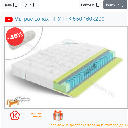
О компании
Цена
Цена
Рейтинг
Рейтинг
Контакты
Матрас Lonax ППУ TFK 550 160х200
Доставка по городу
-45%
возможна доставка товара в этот же день