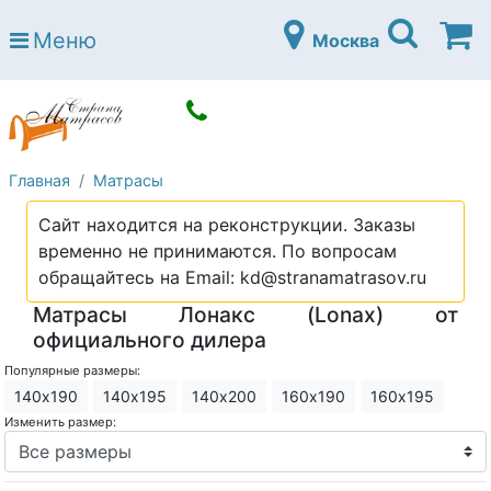
Страна матрасов
Меню
Москва
Open submenu (Матрасы)
Матрасы
Open submenu (Кровати)
Кровати
Open submenu (Аксессуары)
Аксессуары
Главная
Матрасы
Open submenu (Диваны)
Диваны
Сайт находится на реконструкции. Заказы
Open submenu (Постельное белье)
Постельное белье
временно не принимаются. По вопросам
Open submenu (Мебель)
обращайтесь на Email: kd@stranamatrasov.ru
Мебель
Матрасы Лонакс (Lonax) от
Open submenu (Основания)
Основания
официального дилера
Open submenu (Детские матрасы)
Детские матрасы
Популярные размеры:
140х190
140х195
140х200
160х190
160х195
Open submenu (Детские кровати)
Детские кровати
Изменить размер:
Open submenu (Шкафы)
Шкафы