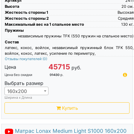
Артикул
2411
Высота
20
см.
Жесткость стороны 1
Высокая
Жесткость стороны 2
Средняя
Максимальный вес на 1 спальное место
130
кг.
Пружины
независимые пружины TFK (550 пружин на спальное место)
Состав
латекс, кокос, войлок, независимый пружинный блок TFK 550,
войлок, кокос, латекс, усиление по периметру,
Отзывы покупателей
(0)
45715
Цена
руб.
Цена без скидки
91430
р.
Выбрать размер
160х200
Ширина х Длина
Купить
Матрас Lonax Medium Light S1000 160х200