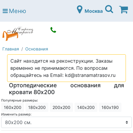
Страна матрасов
Меню
Москва
Open submenu (Матрасы)
Матрасы
Open submenu (Кровати)
Кровати
Open submenu (Аксессуары)
Аксессуары
Главная
Основания
Open submenu (Диваны)
Диваны
Сайт находится на реконструкции. Заказы
Open submenu (Постельное белье)
Постельное белье
временно не принимаются. По вопросам
Open submenu (Мебель)
обращайтесь на Email: kd@stranamatrasov.ru
Мебель
Ортопедические основания для
Open submenu (Основания)
Основания
кровати 80х200
Open submenu (Детские матрасы)
Детские матрасы
Популярные размеры:
160х200
180х200
200х200
140х200
160х190
Open submenu (Детские кровати)
Детские кровати
Изменить размер:
Open submenu (Шкафы)
Шкафы