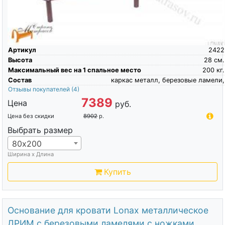
Артикул
2422
Высота
28
см.
Максимальный вес на 1 спальное место
200
кг.
Состав
каркас металл, березовые ламели,
Отзывы покупателей
(4)
7389
Цена
руб.
Цена без скидки
8902
р.
Выбрать размер
80х200
Ширина х Длина
Купить
Основание для кровати Lonax металлическое
ДРИМ с березовыми ламелями с ножками