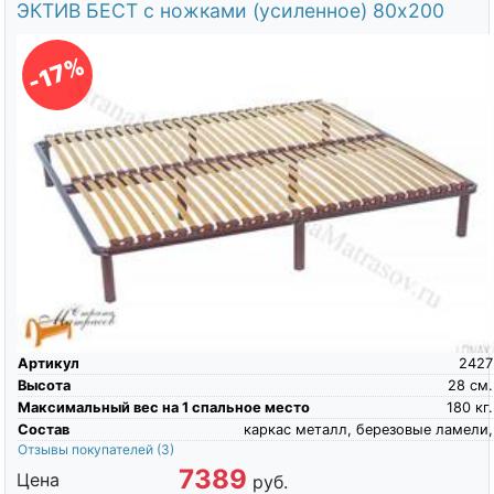
ЭКТИВ БЕСТ с ножками (усиленное) 80х200
-17%
Артикул
2427
Высота
28
см.
Максимальный вес на 1 спальное место
180
кг.
Состав
каркас металл, березовые ламели,
Отзывы покупателей
(3)
7389
Цена
руб.