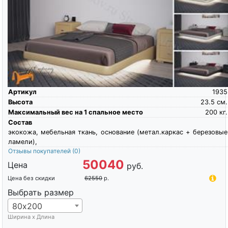
Артикул
1935
Высота
23.5
см.
Максимальный вес на 1 спальное место
200
кг.
Состав
экокожа, мебельная ткань, основание (метал.каркас + березовые
ламели),
Отзывы покупателей
(0)
50040
Цена
руб.
Цена без скидки
62550
р.
Выбрать размер
80х200
Ширина х Длина