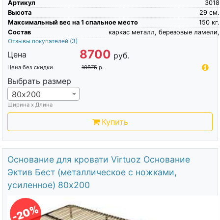
Артикул
3018
Высота
29
см.
Максимальный вес на 1 спальное место
150
кг.
Состав
каркас металл, березовые ламели,
Отзывы покупателей
(3)
8700
Цена
руб.
Цена без скидки
10875
р.
Выбрать размер
80х200
Ширина х Длина
Купить
Основание для кровати Virtuoz Основание
Эктив Бест (металлическое с ножками,
усиленное) 80х200
-20%