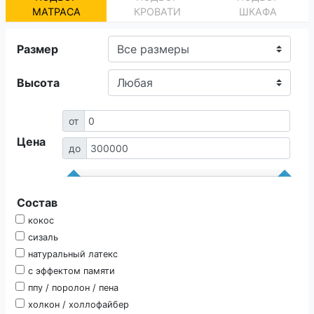
О компании
МАТРАСА
КРОВАТИ
ШКАФА
Контакты
Размер
Доставка по городу
Высота
от
Цена
до
Состав
кокос
сизаль
натуральный латекс
с эффектом памяти
ппу / поролон / пена
холкон / холлофайбер