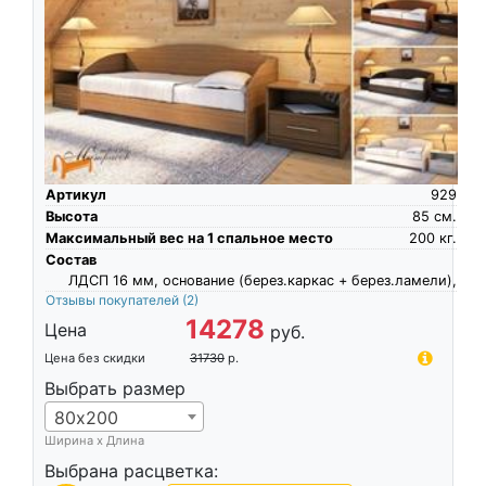
Артикул
929
Высота
85
см.
Максимальный вес на 1 спальное место
200
кг.
Состав
ЛДСП 16 мм, основание (берез.каркас + берез.ламели),
Отзывы покупателей
(2)
14278
Цена
руб.
Цена без скидки
31730
р.
Выбрать размер
80х200
Ширина х Длина
Выбрана расцветка: