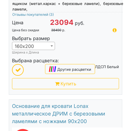
ящиком (метал.каркас + березовые ламели), березовые
ламели,
Отзывы покупателей
(3)
23094
Цена
руб.
Цена без скидки
38490
р.
Выбрать размер
160х200
Ширина х Длина
Выбрана расцветка:
ЛДСП Белый
|
|
|
|
Другие расцветки
Купить
Основание для кровати Lonax
металлическое ДРИМ с березовыми
ламелями с ножками 90х200