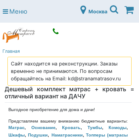
Страна матрасов
Меню
Москва
Open submenu (Матрасы)
Матрасы
Open submenu (Кровати)
Кровати
Open submenu (Аксессуары)
Аксессуары
Главная
Open submenu (Диваны)
Диваны
Сайт находится на реконструкции. Заказы
Open submenu (Постельное белье)
Постельное белье
временно не принимаются. По вопросам
Open submenu (Мебель)
обращайтесь на Email: kd@stranamatrasov.ru
Мебель
Дешевый комплект матрас + кровать =
Open submenu (Основания)
Основания
отличный вариант на ДАЧУ
Open submenu (Детские матрасы)
Детские матрасы
Выгодное приобретение для дома и дачи!
Open submenu (Детские кровати)
Детские кровати
Представляем вашему вниманию бюджетные варианты:
Open submenu (Шкафы)
Матрас
,
Основание
,
Кровать
,
Тумбы
,
Комоды
,
Шкафы
Шкафы
,
Подушки
,
Наматрасники
,
Топперы (матрасы