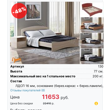
-48%
Артикул
130
Высота
77
см.
Максимальный вес на 1 спальное место
200
кг.
Состав
ЛДСП 16 мм, основание (берез.каркас + берез.ламели),
Отзывы покупателей
(8)
11653
Цена
руб.
Цена без скидки
22410
р.