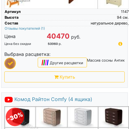
Артикул
1147
Высота
94
см.
Состав
натуральное дерево,
Отзывы покупателей
(1)
40470
Цена
руб.
Цена без скидки
53960
р.
Выбрана расцветка:
Массив сосны Антик
|
|
|
|
Другие расцветки
Купить
Комод Райтон Comfy (4 ящика)
-30%