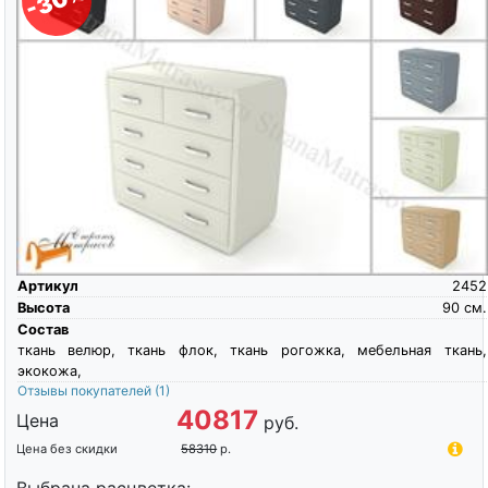
-30%
О компании
Контакты
Доставка по городу
Артикул
2452
Высота
90
см.
Состав
ткань велюр, ткань флок, ткань рогожка, мебельная ткань,
экокожа,
Отзывы покупателей
(1)
40817
Цена
руб.
Цена без скидки
58310
р.
Выбрана расцветка: