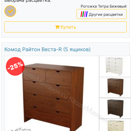
Рогожка Тетра Бежевый
|
|
|
|
Другие расцветки
Купить
Комод Райтон Веста-R (5 ящиков)
-25%