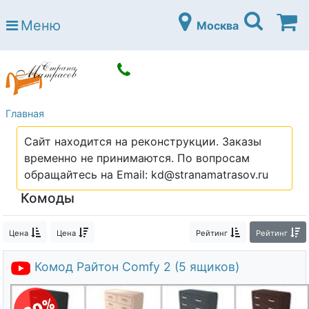
Страна матрасов
Меню
Москва
Open submenu (Матрасы)
Матрасы
Open submenu (Кровати)
Кровати
Open submenu (Аксессуары)
Аксессуары
Главная
Open submenu (Диваны)
Диваны
Сайт находится на реконструкции. Заказы
Open submenu (Постельное белье)
Постельное белье
временно не принимаются. По вопросам
Open submenu (Мебель)
обращайтесь на Email: kd@stranamatrasov.ru
Мебель
Комоды
Open submenu (Основания)
Основания
Open submenu (Детские матрасы)
Детские матрасы
Цена
Цена
Рейтинг
Рейтинг
Open submenu (Детские кровати)
Детские кровати
Комод Райтон Comfy 2 (5 ящиков)
Open submenu (Шкафы)
Шкафы