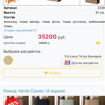
Артикул
2339
Высота
91
см.
Состав
экокожа, ткань велюр, ткань флок, ткань рогожка, мебельная
ткань,
Отзывы покупателей
(1)
35200
Цена
руб.
Цена без скидки
44000
р.
Выбрана расцветка:
Рогожка Тетра Бежевый
|
|
|
|
Другие расцветки
Купить
Комод Verda Classic (4 ящика)
-25%