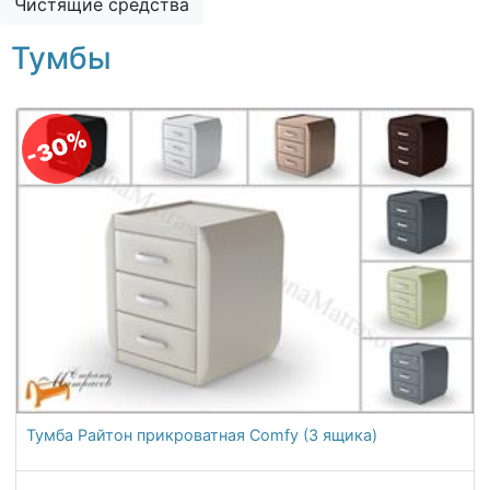
Чистящие средства
О компании
Тумбы
Контакты
Доставка по городу
-30%
Тумба Райтон прикроватная Comfy (3 ящика)