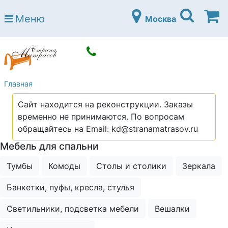
Страна матрасов
Меню
Москва
Open submenu (Матрасы)
Матрасы
Open submenu (Кровати)
Кровати
Open submenu (Аксессуары)
Аксессуары
Главная
Open submenu (Диваны)
Диваны
Сайт находится на реконструкции. Заказы
Open submenu (Постельное белье)
Постельное белье
временно не принимаются. По вопросам
Open submenu (Мебель)
обращайтесь на Email: kd@stranamatrasov.ru
Мебель
Мебель для спальни
Open submenu (Основания)
Основания
Тумбы
Комоды
Столы и столики
Зеркала
Open submenu (Детские матрасы)
Детские матрасы
Банкетки, пуфы, кресла, стулья
Open submenu (Детские кровати)
Детские кровати
Open submenu (Шкафы)
Светильники, подсветка мебели
Вешалки
Шкафы