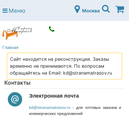
Страна матрасов
Меню
Москва
Open submenu (Матрасы)
Матрасы
Open submenu (Кровати)
Кровати
Open submenu (Аксессуары)
Аксессуары
Главная
Open submenu (Диваны)
Диваны
Сайт находится на реконструкции. Заказы
Open submenu (Постельное белье)
Постельное белье
временно не принимаются. По вопросам
Open submenu (Мебель)
обращайтесь на Email: kd@stranamatrasov.ru
Мебель
Контакты
Open submenu (Основания)
Основания
Open submenu (Детские матрасы)
Электронная почта
Детские матрасы
Open submenu (Детские кровати)
kd@stranamatrasov.ru
- для оптовых заказов и
Детские кровати
коммерческих предложений
Open submenu (Шкафы)
Шкафы