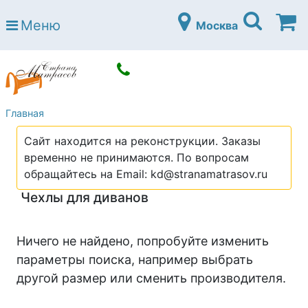
Страна матрасов
Меню
Москва
Open submenu (Матрасы)
Матрасы
Open submenu (Кровати)
Кровати
Open submenu (Аксессуары)
Аксессуары
Главная
Open submenu (Диваны)
Диваны
Сайт находится на реконструкции. Заказы
Open submenu (Постельное белье)
Постельное белье
временно не принимаются. По вопросам
Open submenu (Мебель)
обращайтесь на Email: kd@stranamatrasov.ru
Мебель
Чехлы для диванов
Open submenu (Основания)
Основания
Open submenu (Детские матрасы)
Детские матрасы
Ничего не найдено, попробуйте изменить
Open submenu (Детские кровати)
параметры поиска, например выбрать
Детские кровати
другой размер или сменить производителя.
Open submenu (Шкафы)
Шкафы