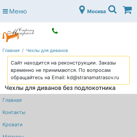
Страна матрасов
Меню
Москва
Open submenu (Матрасы)
Матрасы
Open submenu (Кровати)
Кровати
Open submenu (Аксессуары)
Аксессуары
Главная
Чехлы для диванов
Open submenu (Диваны)
Диваны
Сайт находится на реконструкции. Заказы
Open submenu (Постельное белье)
Постельное белье
временно не принимаются. По вопросам
Open submenu (Мебель)
обращайтесь на Email: kd@stranamatrasov.ru
Мебель
Чехлы для диванов без подлокотника
Open submenu (Основания)
Основания
Главная
Open submenu (Детские матрасы)
Детские матрасы
Контакты
Open submenu (Детские кровати)
Детские кровати
Кровати
Open submenu (Шкафы)
Шкафы
Матрасы