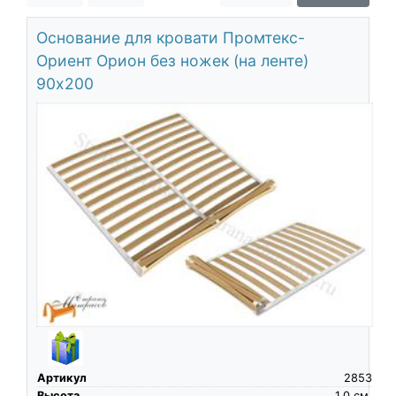
О компании
Основание для кровати Промтекс-
Контакты
Ориент Орион без ножек (на ленте)
Доставка по городу
90х200
Артикул
2853
Высота
1.0
см.