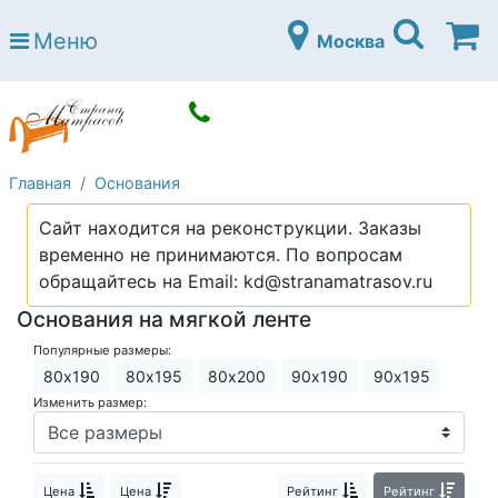
Страна матрасов
Меню
Москва
Open submenu (Матрасы)
Матрасы
Open submenu (Кровати)
Кровати
Open submenu (Аксессуары)
Аксессуары
Главная
Основания
Open submenu (Диваны)
Диваны
Сайт находится на реконструкции. Заказы
Open submenu (Постельное белье)
Постельное белье
временно не принимаются. По вопросам
Open submenu (Мебель)
обращайтесь на Email: kd@stranamatrasov.ru
Мебель
Основания на мягкой ленте
Open submenu (Основания)
Основания
Популярные размеры:
Open submenu (Детские матрасы)
Детские матрасы
80х190
80х195
80х200
90х190
90х195
Изменить размер:
Open submenu (Детские кровати)
Детские кровати
Open submenu (Шкафы)
Шкафы
Цена
Цена
Рейтинг
Рейтинг