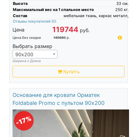
Высота
33
см.
Максимальный вес на 1 спальное место
250
кг.
Состав
мебельная ткань, каркас металл,
Отзывы покупателей
(0)
119744
Цена
руб.
Цена без скидки
149680
р.
Выбрать размер
90х200
Ширина х Длина
Купить
Основание для кровати Орматек
Foldabale Promo с пультом 90х200
-17%