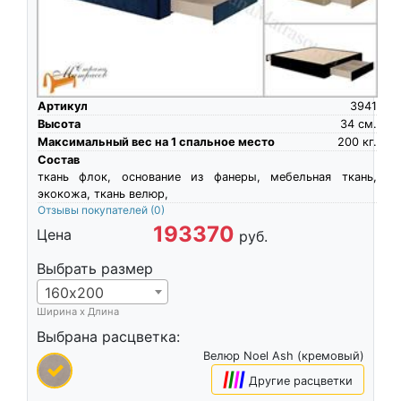
Артикул
3941
Высота
34
см.
Максимальный вес на 1 спальное место
200
кг.
Состав
ткань флок, основание из фанеры, мебельная ткань,
экокожа, ткань велюр,
Отзывы покупателей
(0)
193370
Цена
руб.
Выбрать размер
160х200
Ширина х Длина
Выбрана расцветка:
Велюр Noel Ash (кремовый)
|
|
|
|
Другие расцветки