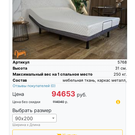
Артикул
5768
Высота
31
см.
Максимальный вес на 1 спальное место
250
кг.
Состав
мебельная ткань, каркас металл,
Отзывы покупателей
(0)
94653
Цена
руб.
Цена без скидки
114040
р.
Выбрать размер
90х200
Ширина х Длина