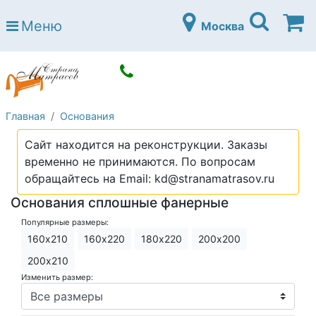
Страна матрасов
Меню
Москва
Open submenu (Матрасы)
Матрасы
Open submenu (Кровати)
Кровати
Open submenu (Аксессуары)
Аксессуары
Главная
Основания
Open submenu (Диваны)
Диваны
Сайт находится на реконструкции. Заказы
Open submenu (Постельное белье)
Постельное белье
временно не принимаются. По вопросам
Open submenu (Мебель)
обращайтесь на Email: kd@stranamatrasov.ru
Мебель
Основания сплошные фанерные
Open submenu (Основания)
Основания
Популярные размеры:
Open submenu (Детские матрасы)
Детские матрасы
160х210
160х220
180х220
200х200
Open submenu (Детские кровати)
200х210
Детские кровати
Изменить размер:
Open submenu (Шкафы)
Шкафы