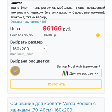
Состав
ткань флок, ткань рогожка, мебельная ткань, подъемный
механизм с ящиком (метал.каркас + березовые ламели),
экокожа, ткань велюр,
Отзывы покупателей
(0)
96166
Цена
руб.
Цена без скидки
137380
р.
Выбрать размер
160х200
Ширина х Длина
Выбрана расцветка:
Велюр Noel Ash (кремовый)
|
|
|
|
Другие расцветки
Купить
Основание для кровати Verda Podium c
ящиками (70-40см) 160х200