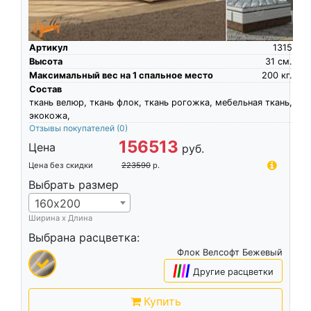
Артикул
1315
Высота
31
см.
Максимальный вес на 1 спальное место
200
кг.
Состав
ткань велюр, ткань флок, ткань рогожка, мебельная ткань,
экокожа,
Отзывы покупателей
(0)
156513
Цена
руб.
Цена без скидки
223590
р.
Выбрать размер
160х200
Ширина х Длина
Выбрана расцветка:
Флок Велсофт Бежевый
|
|
|
|
Другие расцветки
Купить