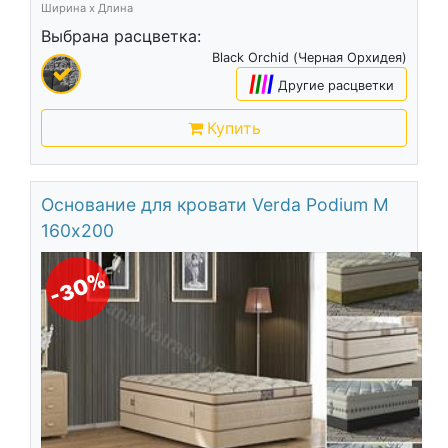
Ширина х Длина
Выбрана расцветка:
Black Orchid (Черная Орхидея)
|
|
|
|
Другие расцветки
Купить
Основание для кровати Verda Podium M
160х200
-30%