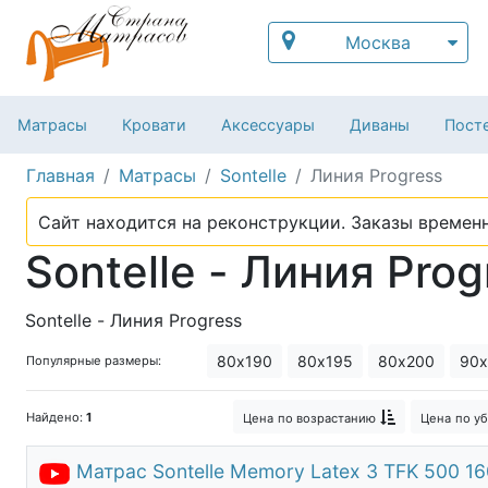
Москва
Матрасы
Кровати
Аксессуары
Диваны
Посте
Главная
Матрасы
Sontelle
Линия Progress
Сайт находится на реконструкции. Заказы временн
Sontelle - Линия Prog
Sontelle - Линия Progress
80х190
80х195
80х200
90х
Популярные размеры:
Найдено:
1
Цена
по возрастанию
Цена
по у
Матрас Sontelle Memory Latex 3 TFK 500 1