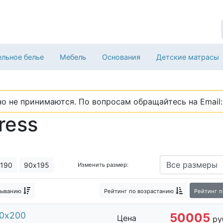
льное белье
Мебель
Основания
Детские матрасы
о не принимаются. По вопросам обращайтесь на Email: 
ress
190
90х195
Изменить размер:
быванию
Рейтинг
по возрастанию
Рейтинг
п
60х200
50005
Цена
ру