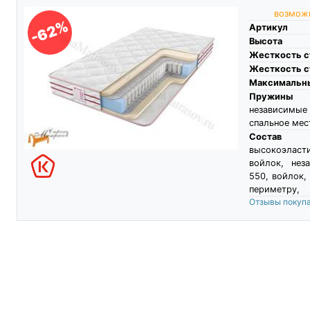
возможн
-62%
Артикул
Высота
Жесткость с
Жесткость с
Максимальны
Пружины
независимы
спальное мес
Состав
высокоэласти
войлок, не
550, войлок,
периметру,
Отзывы покуп