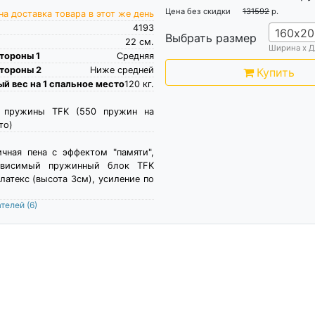
Цена без скидки
131592
р.
а доставка товара в этот же день
4193
160х20
Выбрать размер
22
см.
Ширина х Д
тороны 1
Средняя
тороны 2
Ниже средней
Купить
й вес на 1 спальное место
120
кг.
е пружины TFK (550 пружин на
то)
чная пена c эффектом "памяти",
зависимый пружинный блок TFK
 латекс (высота 3см), усиление по
ателей
(6)