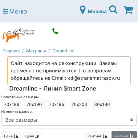
Страна матрасов
Меню
Москва
Open submenu (Матрасы)
Матрасы
Open submenu (Кровати)
Кровати
Open submenu (Аксессуары)
Аксессуары
Главная
Матрасы
DreamLine
Open submenu (Диваны)
Диваны
Сайт находится на реконструкции. Заказы
Open submenu (Постельное белье)
Постельное белье
временно не принимаются. По вопросам
Open submenu (Мебель)
обращайтесь на Email: kd@stranamatrasov.ru
Мебель
Dreamline - Линия Smart Zone
Open submenu (Основания)
Основания
Популярные размеры:
Open submenu (Детские матрасы)
Детские матрасы
70х186
70х190
70х195
70х200
80х186
Изменить размер:
Open submenu (Детские кровати)
Детские кровати
Open submenu (Шкафы)
Шкафы
Цена
Цена
Рейтинг
Рейтинг