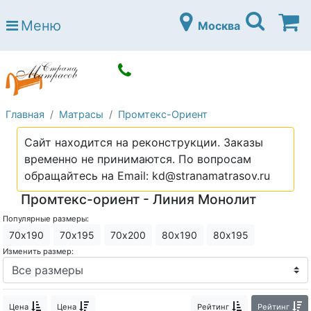
Страна матрасов
Меню
Москва
Open submenu (Матрасы)
Матрасы
Open submenu (Кровати)
Кровати
Open submenu (Аксессуары)
Аксессуары
Главная
Матрасы
Промтекс-Ориент
Open submenu (Диваны)
Диваны
Сайт находится на реконструкции. Заказы
Open submenu (Постельное белье)
Постельное белье
временно не принимаются. По вопросам
Open submenu (Мебель)
обращайтесь на Email: kd@stranamatrasov.ru
Мебель
Промтекс-ориент - Линия Монолит
Open submenu (Основания)
Основания
Популярные размеры:
Open submenu (Детские матрасы)
Детские матрасы
70х190
70х195
70х200
80х190
80х195
Изменить размер:
Open submenu (Детские кровати)
Детские кровати
Open submenu (Шкафы)
Шкафы
Цена
Цена
Рейтинг
Рейтинг