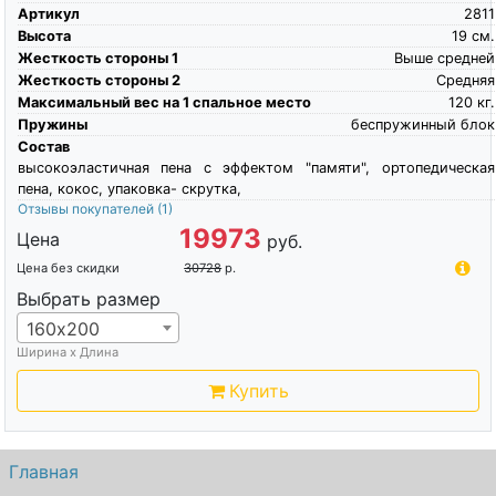
Артикул
2811
Высота
19
см.
Жесткость стороны 1
Выше средней
Жесткость стороны 2
Средняя
Максимальный вес на 1 спальное место
120
кг.
Пружины
беспружинный блок
Состав
высокоэластичная пена c эффектом "памяти", ортопедическая
пена, кокос, упаковка- скрутка,
Отзывы покупателей
(1)
19973
Цена
руб.
Цена без скидки
30728
р.
Выбрать размер
160х200
Ширина х Длина
Купить
Главная