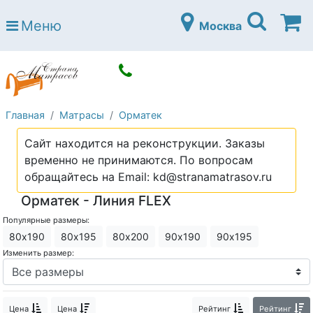
Страна матрасов
Меню
Москва
Open submenu (Матрасы)
Матрасы
Open submenu (Кровати)
Кровати
Open submenu (Аксессуары)
Аксессуары
Главная
Матрасы
Орматек
Open submenu (Диваны)
Диваны
Сайт находится на реконструкции. Заказы
Open submenu (Постельное белье)
Постельное белье
временно не принимаются. По вопросам
Open submenu (Мебель)
обращайтесь на Email: kd@stranamatrasov.ru
Мебель
Орматек - Линия FLEX
Open submenu (Основания)
Основания
Популярные размеры:
Open submenu (Детские матрасы)
Детские матрасы
80х190
80х195
80х200
90х190
90х195
Изменить размер:
Open submenu (Детские кровати)
Детские кровати
Open submenu (Шкафы)
Шкафы
Цена
Цена
Рейтинг
Рейтинг