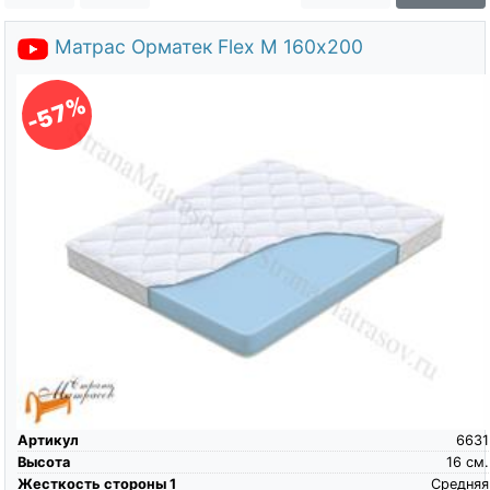
О компании
Матрас Орматек Flex M 160х200
Контакты
Доставка по городу
-57%
Артикул
6631
Высота
16
см.
Жесткость стороны 1
Средняя