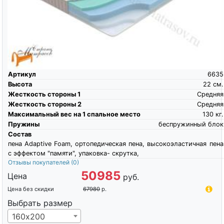
Артикул
6635
Высота
22
см.
Жесткость стороны 1
Средняя
Жесткость стороны 2
Средняя
Максимальный вес на 1 спальное место
130
кг.
Пружины
беспружинный блок
Состав
пена Adaptive Foam, ортопедическая пена, высокоэластичная пена
c эффектом "памяти", упаковка- скрутка,
Отзывы покупателей
(0)
50985
Цена
руб.
Цена без скидки
67980
р.
Выбрать размер
160х200