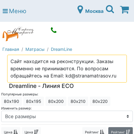
Страна матрасов
Меню
Москва
Open submenu (Матрасы)
Матрасы
Open submenu (Кровати)
Кровати
Open submenu (Аксессуары)
Аксессуары
Главная
Матрасы
DreamLine
Open submenu (Диваны)
Диваны
Сайт находится на реконструкции. Заказы
Open submenu (Постельное белье)
Постельное белье
временно не принимаются. По вопросам
Open submenu (Мебель)
обращайтесь на Email: kd@stranamatrasov.ru
Мебель
Dreamline - Линия ECO
Open submenu (Основания)
Основания
Популярные размеры:
Open submenu (Детские матрасы)
Детские матрасы
80х190
80х195
80х200
80х210
80х220
Изменить размер:
Open submenu (Детские кровати)
Детские кровати
Open submenu (Шкафы)
Шкафы
Цена
Цена
Рейтинг
Рейтинг