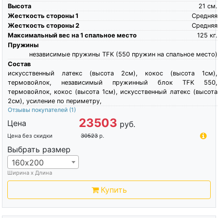
Высота
21
см.
Жесткость стороны 1
Средняя
Жесткость стороны 2
Средняя
Максимальный вес на 1 спальное место
125
кг.
Пружины
независимые пружины TFK (550 пружин на спальное место)
Состав
искусственный латекс (высота 2см), кокос (высота 1см),
термовойлок, независимый пружинный блок TFK 550,
термовойлок, кокос (высота 1см), искусственный латекс (высота
2см), усиление по периметру,
Отзывы покупателей
(1)
23503
Цена
руб.
Цена без скидки
30523
р.
Выбрать размер
160х200
Ширина х Длина
Купить