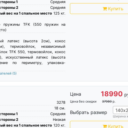
стороны 1
Средняя
стороны 2
Средняя
Купить
й вес на 1 спальное место
125
кг.
е пружины TFK (550 пружин на
сто)
ный латекс (высота 2см), кокос
м), термовойлок, независимый
лок TFK 550, термовойлок, кокос
), искусственный латекс (высота
ение по периметру, упаковка-
пателей
(5)
18990
Цена
р
Цена без скидки
37980
р.
3278
18
см.
140х
Выбрать размер
стороны 1
Средняя
Ширина 
стороны 2
Низкая
й вес на 1 спальное место
120
кг.
Купить