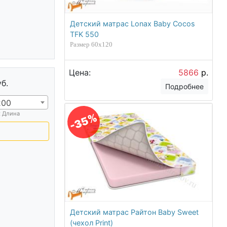
Детский матрас Lonax Baby Cocos
TFK 550
Размер 60х120
Цена:
5866
р.
уб.
Подробнее
200
х Длина
-35%
Детский матрас Райтон Baby Sweet
(чехол Print)