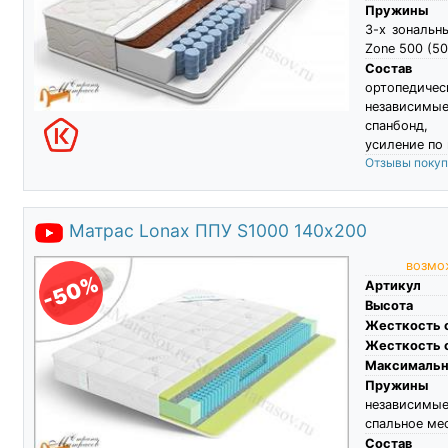
Пружины
3-х зональн
Zone 500 (50
Состав
ортопедичес
независимы
спанбонд,
усиление по
Отзывы поку
Матрас Lonax ППУ S1000 140х200
возмож
-50%
Артикул
Высота
Жесткость 
Жесткость 
Максимальны
Пружины
независимы
спальное ме
Состав