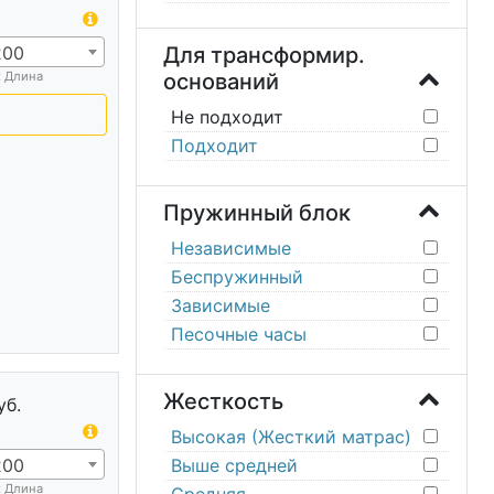
200
Для трансформир.
х Длина
оснований
Не подходит
Подходит
Пружинный блок
Независимые
Беспружинный
Зависимые
Песочные часы
Жесткость
уб.
Высокая (Жесткий матрас)
200
Выше средней
х Длина