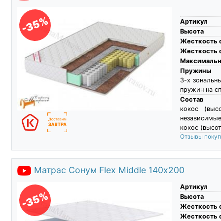
-35%
Артикул
Высота
Жесткость 
Жесткость 
Максимальны
Пружины
3-х зональн
пружин на с
Состав
кокос (выс
независимы
кокос (высот
Отзывы поку
Матрас Сонум Flex Middle 140х200
Артикул
-35%
Высота
Жесткость 
Жесткость 