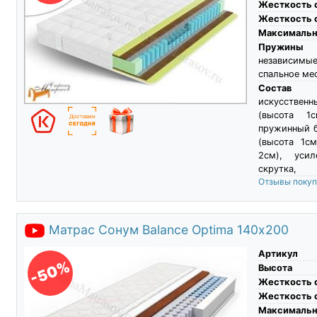
Жесткость 
Жесткость 
Максимальны
Пружины
независимы
спальное ме
Состав
искусствен
(высота 1с
пружинный б
(высота 1см
2см), усил
скрутка,
Отзывы поку
Матрас Сонум Balance Optima 140х200
Артикул
-50%
Высота
Жесткость 
Жесткость 
Максимальны