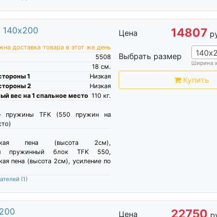
0 140х200
14807
Цена
р
на доставка товара в этот же день
140х
Выбрать размер
5508
Ширина 
18
см.
стороны 1
Низкая
Купить
стороны 2
Низкая
й вес на 1 спальное место
110
кг.
е пружины TFK (550 пружин на
сто)
ческая пена (высота 2см),
ый пружинный блок TFK 550,
ая пена (высота 2см), усиление по
пателей
(1)
х200
22750
Цена
р