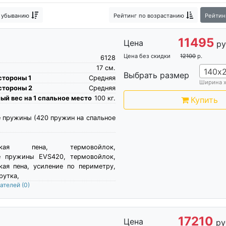
расы
Матрасы беспружинные кокосовые
Импортные матр
 убыванию
Рейтинг
по возрастанию
Рейтин
11495
Цена
ру
Цена без скидки
12100
р.
6128
17
см.
140х
Выбрать размер
стороны 1
Средняя
Ширина 
стороны 2
Средняя
й вес на 1 спальное место
100
кг.
Купить
 пружины (420 пружин на спальное
ческая пена, термовойлок,
е пружины EVS420, термовойлок,
кая пена, усиление по периметру,
рутка,
пателей
(0)
17210
Цена
ру