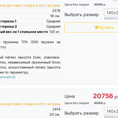
Цена без скидки
31290
р.
на доставка товара в этот же день
2578
140х
Выбрать размер
18
см.
Ширина 
стороны 1
Средняя
стороны 2
Средняя
Купить
й вес на 1 спальное место
120
кг.
е пружины TFK (550 пружин на
сто)
ый латекс (высота 2см), упаковка-
йлок, независимый пружинный блок
лок, искусственный латекс (высота
ие по периметру,
пателей
(0)
20756
Цена
р
Цена без скидки
39163
р.
на доставка товара в этот же день
2414
140х
Выбрать размер
20
см.
Ширина 