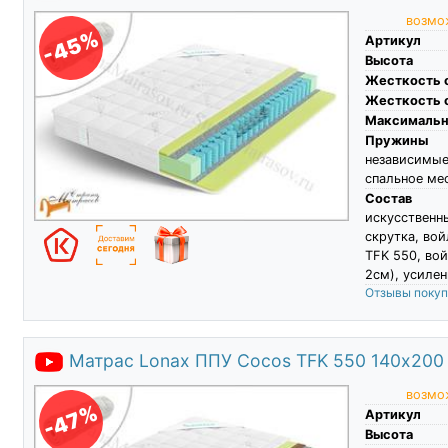
возмож
-45%
Артикул
Высота
Жесткость 
Жесткость 
Максимальны
Пружины
независимы
спальное ме
Состав
искусственн
скрутка, во
TFK 550, вой
2см), усилен
Отзывы поку
Матрас Lonax ППУ Cocos TFK 550 140х200
возмож
-47%
Артикул
Высота