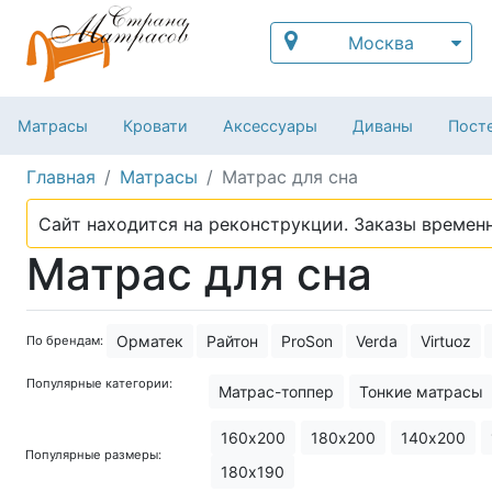
Москва
Матрасы
Кровати
Аксессуары
Диваны
Посте
Главная
Матрасы
Матрас для сна
Сайт находится на реконструкции. Заказы временн
Матрас для сна
Орматек
Райтон
ProSon
Verda
Virtuoz
По брендам:
Популярные категории:
Матрас-топпер
Тонкие матрасы
Матрасы для рабочих
Поролонов
160х200
180х200
140х200
Популярные размеры:
Зональный матрас
Анатомически
180х190