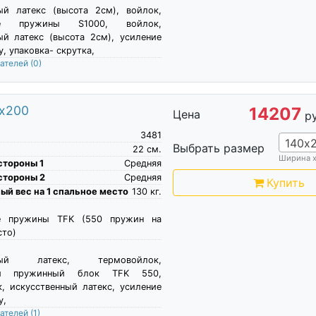
ый латекс (высота 2см), войлок,
ые пружины S1000, войлок,
ый латекс (высота 2см), усиление
, упаковка- скрутка,
пателей
(0)
0х200
14207
Цена
р
3481
140х
Выбрать размер
22
см.
Ширина 
стороны 1
Средняя
стороны 2
Средняя
Купить
й вес на 1 спальное место
130
кг.
е пружины TFK (550 пружин на
сто)
нный латекс, термовойлок,
ый пружинный блок TFK 550,
, искусственный латекс, усиление
у,
пателей
(1)