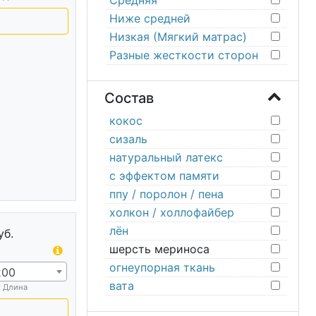
Средняя
Ниже средней
Низкая (Мягкий матрас)
Разные жесткости сторон
Состав
кокос
сизаль
натуральный латекс
с эффектом памяти
ппу / поролон / пена
холкон / холлофайбер
лён
уб.
шерсть мериноса
огнеупорная ткань
200
вата
х Длина