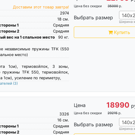
Цена без скидки
35000
р.
Доставим этот товар завтра!
2974
140х
Выбрать размер
18
см.
Ширина 
стороны 1
Средняя
стороны 2
Средняя
Купить
й вес на 1 спальное место
90
кг.
ые независимые пружины TFK (550
пальное место)
ота 1см), термовойлок, 3 зоны,
е пружины TFK 550, термовойлок,
а 1см), усиление по периметру,
пателей
(3)
18990
Цена
р
Цена без скидки
29215
р.
3326
16
см.
140х
Выбрать размер
стороны 1
Средняя
Ширина 
стороны 2
Средняя