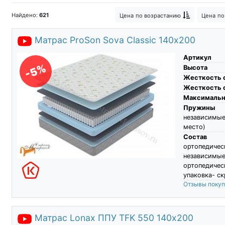
Матрас Слип
Американские мат
Найдено:
621
Цена
по возрастанию
Цена
по
Матрас ProSon Sova Classic 140х200
Артикул
-5%
Высота
Жесткость 
Жесткость 
Максимальны
Пружины
независимые
место)
Состав
ортопеди
независимы
ортопедичес
упаковка- ск
Отзывы поку
Матрас Lonax ППУ TFK 550 140х200