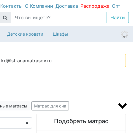
Контакты
О Компании
Доставка
Распродажа
Опт
Детские кровати
Шкафы
kd@stranamatrasov.ru
ные матрасы
Матрас для сна
ым латексом
Складные матрасы
Подобрать матрас
Релакс матрасы
Матрас Balance