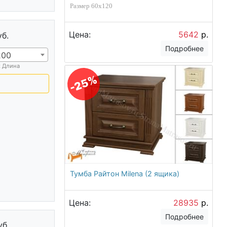
Размер 60х120
Цена:
5642
р.
уб.
Подробнее
200
х Длина
-25%
Тумба Райтон Milena (2 ящика)
Цена:
28935
р.
Подробнее
уб.