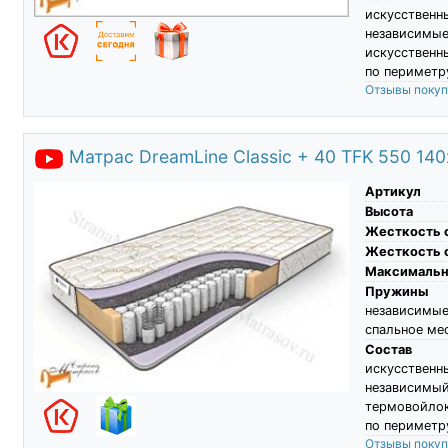
искусственн
независим
искусственн
по периметру
Отзывы поку
Матрас DreamLine Classic + 40 TFK 550 14
Артикул
Высота
Жесткость 
Жесткость 
Максимальны
Пружины
независимы
спальное ме
Состав
искусстве
независим
термовойлок
по периметр
Отзывы поку