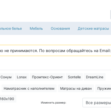
льное белье
Мебель
Основания
Детские матрасы
о не принимаются. По вопросам обращайтесь на Email: 
Сонум
Lonax
Промтекс-Ориент
Sontelle
DreamLine
Наматрасник с наполнителем
Матрасы на диван
Пружин
ый матрас
Матрасы 30 см высотой
Матрас с искусственн
160х190
Изменить размер:
й матрас
Спящий матрас
Матрас Comfort
Матрас Плюс