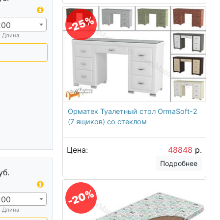
-25%
200
х Длина
Орматек Туалетный стол OrmaSoft-2
(7 ящиков) со стеклом
Цена:
48848
р.
Подробнее
уб.
-20%
200
х Длина