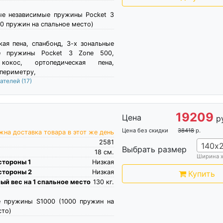
ые независимые пружины Pocket 3
0 пружин на спальное место)
кая пена, спанбонд, 3-х зональные
е пружины Pocket 3 Zone 500,
 кокос, ортопедическая пена,
 периметру,
пателей
(17)
19209
Цена
р
Цена без скидки
38418
р.
на доставка товара в этот же день
2581
140х
Выбрать размер
18
см.
Ширина 
стороны 1
Низкая
стороны 2
Низкая
Купить
й вес на 1 спальное место
130
кг.
е пружины S1000 (1000 пружин на
сто)