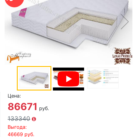
О компании
Контакты
Доставка по городу
Цена:
86671
руб.
133340
Выгода:
46669
руб.