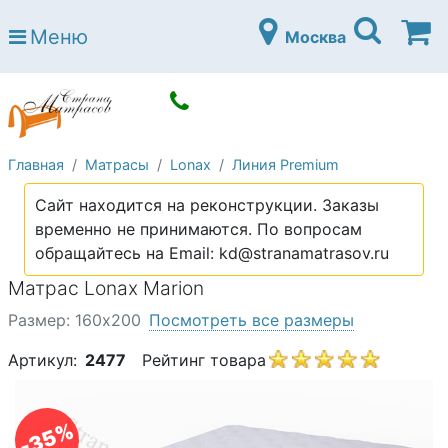
Страна матрасов
Меню
Москва
Open submenu (Матрасы)
Матрасы
Open submenu (Кровати)
Кровати
Open submenu (Аксессуары)
Аксессуары
Главная
Матрасы
Lonax
Линия Premium
Open submenu (Диваны)
Диваны
Сайт находится на реконструкции. Заказы
Open submenu (Постельное белье)
Постельное белье
временно не принимаются. По вопросам
Open submenu (Мебель)
обращайтесь на Email: kd@stranamatrasov.ru
Мебель
Матрас Lonax Marion
Open submenu (Основания)
Основания
Размер: 160х200
Посмотреть все размеры
Open submenu (Детские матрасы)
Детские матрасы
Артикул:
2477
Рейтинг товара
Open submenu (Детские кровати)
Детские кровати
Open submenu (Шкафы)
Шкафы
-35%