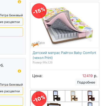
-15%
 Тетра Бежевый
ие расцветки
Детский матрас Райтон Baby Comfort
(чехол Print)
Размер 60х120
уб.
Цена:
12419
р.
Подробнее
 Тетра Бежевый
ие расцветки
-10%