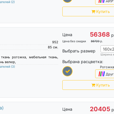
|
|
|
|
Друг
пателей
(2)
Купить
56368
Цена
р
Цена без скидки
86720
р.
952
85
см.
160х
Выбрать размер
Ширина 
 ткань рогожка, мебельная ткань,
Выбрана расцветка:
нь велюр,
пателей
(3)
Рогожка
|
|
|
|
Друг
Купить
а)
20405
Цена
р