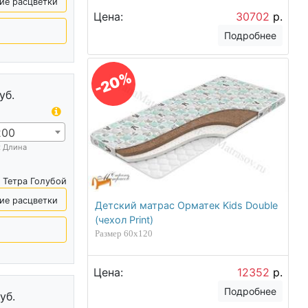
ие расцветки
Цена:
30702
р.
Подробнее
-20%
уб.
200
х Длина
 Тетра Голубой
ие расцветки
Детский матрас Орматек Kids Double
(чехол Print)
Размер 60х120
Цена:
12352
р.
Подробнее
уб.