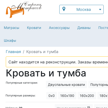
Москва
Матрасы
Кровати
Аксессуары
Диваны
Посте
Шкафы
Главная
Кровать и тумба
Сайт находится на реконструкции. Заказы временн
Кровать и тумба
Популярные категории:
Двуспальные кровати
Полуторны
Лучшие кровати
Кровати в совр
0х0
160х190
160х200
180х
Популярные размеры:
Кровать и тумба
Кровати лофт
Найдено:
20