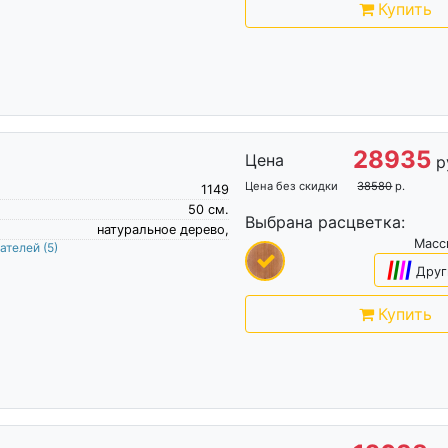
Купить
28935
Цена
р
Цена без скидки
38580
р.
1149
50
см.
Выбрана расцветка:
натуральное дерево,
Масс
пателей
(5)
|
|
|
|
Друг
Купить