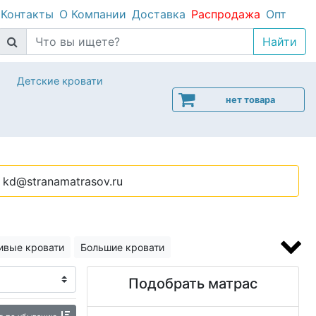
Контакты
О Компании
Доставка
Распродажа
Опт
Детские кровати
нет товара
kd@stranamatrasov.ru
ивые кровати
Большие кровати
я малогабаритной квартиры
Низкие кровати
Подобрать матрас
и
Парящая кровать
Жесткие кровати