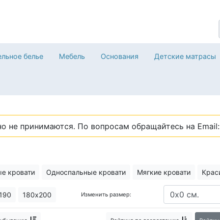
льное белье
Мебель
Основания
Детские матрасы
о не принимаются. По вопросам обращайтесь на Email: 
е кровати
Односпальные кровати
Мягкие кровати
Крас
еменном стиле
Высокие кровати
Кровати трансформеры дл
190
180х200
Изменить размер:
Кровати с боковой спинкой
Евро кровати
Простые кроват