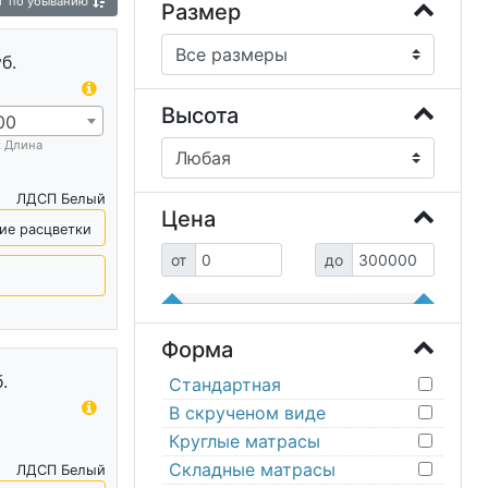
г
по убыванию
 механизма
Широкие кровати
Размер
и
Кровать с подсветкой
Модульные кровати
б.
Высота
00
х Длина
ЛДСП Белый
Цена
ие расцветки
от
до
Форма
.
Стандартная
В скрученом виде
Круглые матрасы
Складные матрасы
ЛДСП Белый