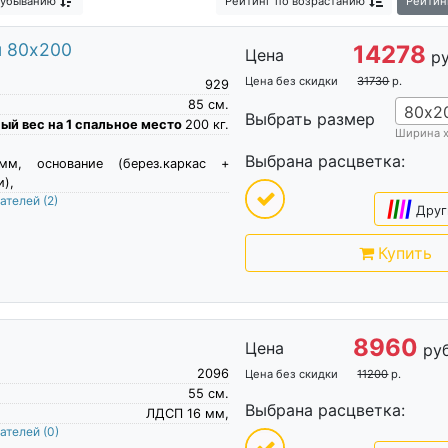
 убыванию
Рейтинг
по возрастанию
Рейтин
Узкие кровати
Реечные кровати
Кровати без подъемного
Марта
Кровать плюс
Кровати в гостиную
Кровати для дач
м 80х200
14278
Цена
ру
ДСП
Дорогие кровати
Цена без скидки
31730
р.
929
85
см.
80х2
Выбрать размер
й вес на 1 спальное место
200
кг.
Ширина 
Выбрана расцветка:
м, основание (берез.каркас +
),
пателей
(2)
|
|
|
|
Друг
Купить
8960
Цена
руб
2096
Цена без скидки
11200
р.
55
см.
Выбрана расцветка:
ЛДСП 16 мм,
пателей
(0)