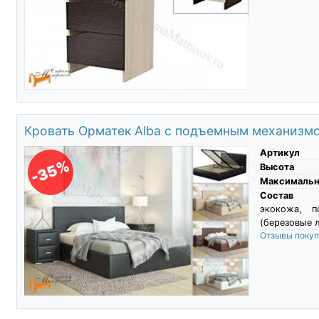
Кровать Орматек Alba с подъемным механизм
Артикул
-35%
Высота
Максимальны
Состав
экокожа, 
(березовые л
Отзывы поку