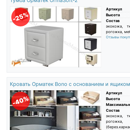
Тумба Орматек OrmaSoft-2
Артикул
-25%
Высота
Состав
экокожа, т
рогожка, ме
Отзывы поку
Кровать Орматек Bono с основанием и ящико
Артикул
-40%
Высота
Максимальны
Состав
экокожа, т
рогожка, 
(берез.карка