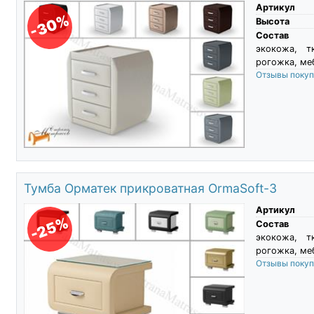
Артикул
-30%
Высота
Состав
экокожа, т
рогожка, ме
Отзывы поку
Тумба Орматек прикроватная OrmaSoft-3
Артикул
-25%
Состав
экокожа, т
рогожка, ме
Отзывы поку