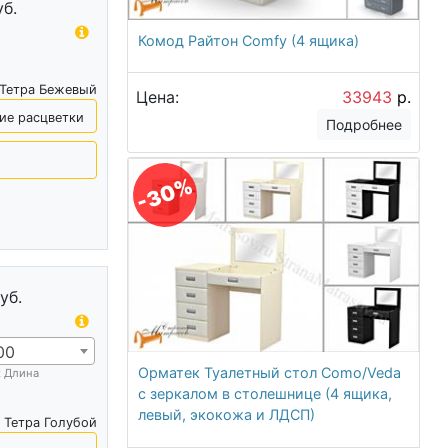
уб.
Комод Райтон Comfy (4 ящика)
 Тетра Бежевый
Цена:
33943
р.
ие расцветки
Подробнее
-30%
уб.
00
Орматек Туалетный стол Como/Veda
х Длина
с зеркалом в столешнице (4 ящика,
левый, экокожа и ЛДСП)
 Тетра Голубой