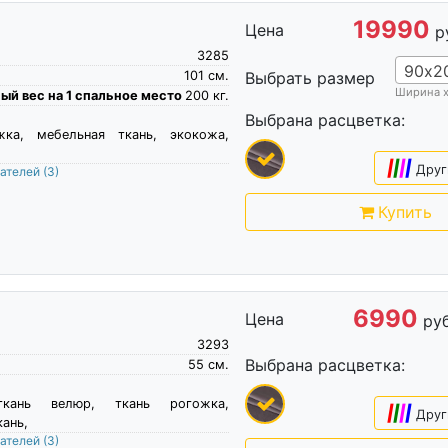
19990
Цена
р
3285
90х2
101
см.
Выбрать размер
Ширина 
й вес на 1 спальное место
200
кг.
Выбрана расцветка:
жка, мебельная ткань, экокожа,
|
|
|
|
Друг
пателей
(3)
Купить
6990
Цена
руб
3293
Выбрана расцветка:
55
см.
ткань велюр, ткань рогожка,
|
|
|
|
Друг
ань,
пателей
(3)