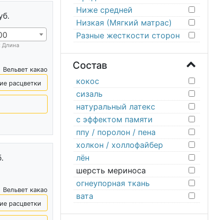
Ниже средней
уб.
Низкая (Мягкий матрас)
00
Разные жесткости сторон
х Длина
Состав
Вельвет какао
кокос
ие расцветки
сизаль
натуральный латекс
с эффектом памяти
ппу / поролон / пена
холкон / холлофайбер
лён
.
шерсть мериноса
огнеупорная ткань
Вельвет какао
вата
ие расцветки