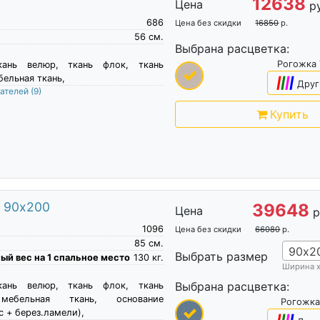
12638
Цена
р
686
Цена без скидки
16850
р.
56
см.
Выбрана расцветка:
Рогожка
кань велюр, ткань флок, ткань
бельная ткань,
|
|
|
|
Друг
пателей
(9)
Купить
м 90х200
39648
Цена
р
1096
Цена без скидки
66080
р.
85
см.
90х2
Выбрать размер
й вес на 1 спальное место
130
кг.
Ширина 
Выбрана расцветка:
кань велюр, ткань флок, ткань
мебельная ткань, основание
Рогожка
с + берез.ламели),