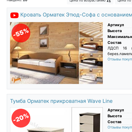
Цена
по возрастанию
Цена
по
Кровати чердак с кроватью внизу
Классические кровати
Кровать 
Кровать Орматек Этюд-Софа с основание
Необычные кровати
Кровати из 
Артикул
-55%
Высота
Максимальны
Состав
ЛДСП 16 м
берез.ламели
Отзывы поку
Тумба Орматек прикроватная Wave Line
Артикул
-20%
Высота
Состав
Отзывы поку