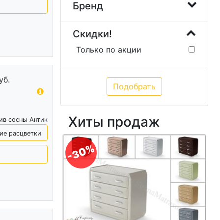
Бренд
Скидки!
Только по акции
уб.
Хиты продаж
ив сосны Антик
ие расцветки
-30%