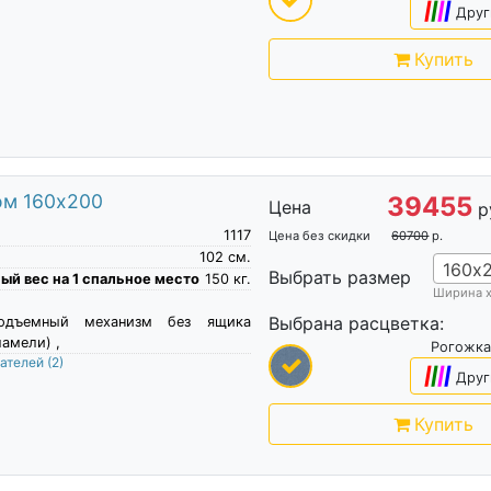
|
|
|
|
Друг
Купить
ом 160х200
39455
Цена
р
1117
Цена без скидки
60700
р.
102
см.
160х
Выбрать размер
й вес на 1 спальное место
150
кг.
Ширина 
Выбрана расцветка:
подъемный механизм без ящика
амели) ,
Рогожка
пателей
(2)
|
|
|
|
Друг
Купить