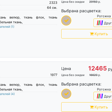
Цена без скидки
29150
р.
2323
64
см.
Выбрана расцветка:
Рогожка
кань велюр, ткань флок, ткань
бельная ткань,
|
|
|
|
Друг
пателей
(1)
Купить
12465
Цена
р
1977
Цена без скидки
16620
р.
Выбрана расцветка:
кань велюр, ткань флок, ткань
бельная ткань,
Рогожка
пателей
(4)
|
|
|
|
Друг
Купить