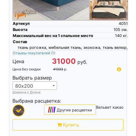
Артикул
4051
Высота
105
см.
Максимальный вес на 1 спальное место
140
кг.
Состав
ткань рогожка, мебельная ткань, экокожа, ткань велюр,
Отзывы покупателей
(1)
31000
Цена
руб.
Цена без скидки
41333
р.
Выбрать размер
80х200
Ширина х Длина
Выбрана расцветка:
Вельвет какао
|
|
|
|
Другие расцветки
Купить