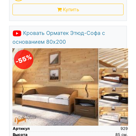
Купить
Кровать Орматек Этюд-Софа с
основанием 80х200
-55%
Артикул
929
Высота
85
см.