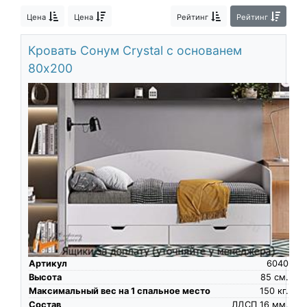
О компании
Цена
Цена
Рейтинг
Рейтинг
Контакты
Кровать Сонум Crystal с основанем
Доставка по городу
80х200
Артикул
6040
Высота
85
см.
Максимальный вес на 1 спальное место
150
кг.
Состав
ЛДСП 16 мм,