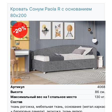
Кровать Сонум Paola R с основанием
80х200
-20%
Артикул
4068
Высота
86
см.
Максимальный вес на 1 спальное место
130
кг.
Состав
ткань рогожка, мебельная ткань, основание (метал.каркас
+ березовые ламели), экокожа, ткань велюр,