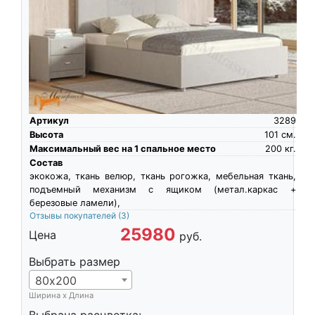
Артикул
3289
Высота
101
см.
Максимальный вес на 1 спальное место
200
кг.
Состав
экокожа, ткань велюр, ткань рогожка, мебельная ткань,
подъемный механизм с ящиком (метал.каркас +
березовые ламели),
Отзывы покупателей
(3)
25980
Цена
руб.
Выбрать размер
80х200
Ширина х Длина
Выбрана расцветка: