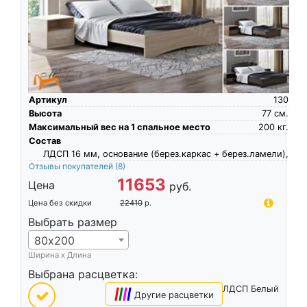
Артикул
130
Высота
77
см.
Максимальный вес на 1 спальное место
200
кг.
Состав
ЛДСП 16 мм, основание (берез.каркас + берез.ламели),
Отзывы покупателей
(8)
11653
Цена
руб.
Цена без скидки
22410
р.
Выбрать размер
80х200
Ширина х Длина
Выбрана расцветка:
ЛДСП Белый
|
|
|
|
Другие расцветки