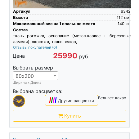
Артикул
6342
Высота
112
см.
Максимальный вес на 1 спальное место
140
кг.
Состав
ткань рогожка, основание (метал.каркас + березовые
ламели), экокожа, ткань велюр,
Отзывы покупателей
(0)
25990
Цена
руб.
Выбрать размер
80х200
Ширина х Длина
Выбрана расцветка:
Вельвет какао
|
|
|
|
Другие расцветки
Купить