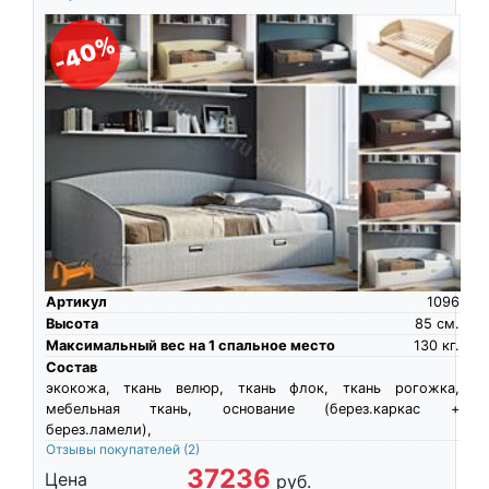
-40%
Артикул
1096
Высота
85
см.
Максимальный вес на 1 спальное место
130
кг.
Состав
экокожа, ткань велюр, ткань флок, ткань рогожка,
мебельная ткань, основание (берез.каркас +
берез.ламели),
Отзывы покупателей
(2)
37236
Цена
руб.