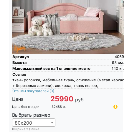
Артикул
4069
Высота
93
см.
Максимальный вес на 1 спальное место
140
кг.
Состав
ткань рогожка, мебельная ткань, основание (метал.каркас
+ березовые ламели), экокожа, ткань велюр,
Отзывы покупателей
(0)
25990
Цена
руб.
Цена без скидки
32488
р.
Выбрать размер
80х200
Ширина х Длина