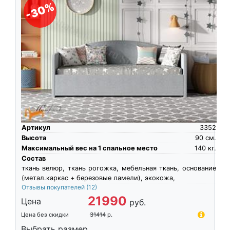
-30%
Артикул
3352
Высота
90
см.
Максимальный вес на 1 спальное место
140
кг.
Состав
ткань велюр, ткань рогожка, мебельная ткань, основание
(метал.каркас + березовые ламели), экокожа,
Отзывы покупателей
(12)
21990
Цена
руб.
Цена без скидки
31414
р.
Выбрать размер