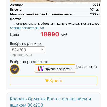
Артикул
3285
Высота
101
см.
Максимальный вес на 1 спальное место
200
кг.
Состав
ткань рогожка, мебельная ткань, экокожа, ткань велюр,
Отзывы покупателей
(3)
18990
Цена
руб.
Выбрать размер
80х200
Ширина х Длина
Выбрана расцветка:
Вельвет какао
|
|
|
|
Другие расцветки
Купить
Кровать Орматек Bono с основанием и
ящиком 80х200