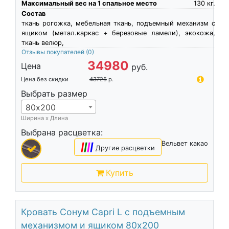
Максимальный вес на 1 спальное место
130
кг.
Состав
ткань рогожка, мебельная ткань, подъемный механизм с
ящиком (метал.каркас + березовые ламели), экокожа,
ткань велюр,
Отзывы покупателей
(0)
34980
Цена
руб.
Цена без скидки
43725
р.
Выбрать размер
80х200
Ширина х Длина
Выбрана расцветка:
Вельвет какао
|
|
|
|
Другие расцветки
Купить
Кровать Сонум Capri L с подъемным
механизмом и ящиком 80х200