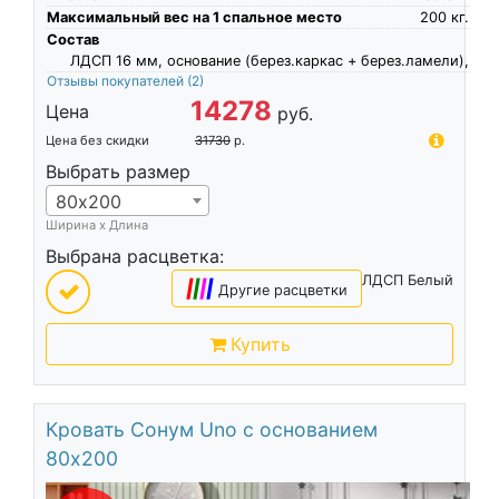
Максимальный вес на 1 спальное место
200
кг.
Состав
ЛДСП 16 мм, основание (берез.каркас + берез.ламели),
Отзывы покупателей
(2)
14278
Цена
руб.
Цена без скидки
31730
р.
Выбрать размер
80х200
Ширина х Длина
Выбрана расцветка:
ЛДСП Белый
|
|
|
|
Другие расцветки
Купить
Кровать Сонум Uno с основанием
80х200