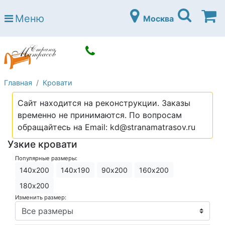
Страна матрасов
Меню
Москва
Open submenu (Матрасы)
Матрасы
Open submenu (Кровати)
Кровати
Open submenu (Аксессуары)
Аксессуары
Главная
Кровати
Open submenu (Диваны)
Диваны
Сайт находится на реконструкции. Заказы
Open submenu (Постельное белье)
Постельное белье
временно не принимаются. По вопросам
Open submenu (Мебель)
обращайтесь на Email: kd@stranamatrasov.ru
Мебель
Узкие кровати
Open submenu (Основания)
Основания
Популярные размеры:
Open submenu (Детские матрасы)
Детские матрасы
140х200
140х190
90х200
160х200
Open submenu (Детские кровати)
180х200
Детские кровати
Изменить размер:
Open submenu (Шкафы)
Шкафы