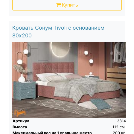
Купить
Кровать Сонум Tivoli с основанием
80х200
Артикул
3314
Высота
112
см.
Максимальный вес на 1 спальное место
200
кг.