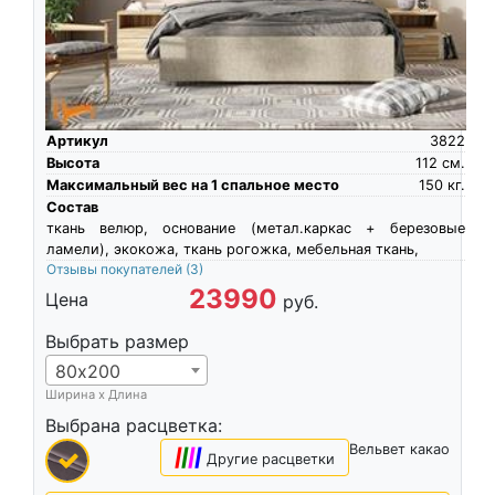
Артикул
3822
Высота
112
см.
Максимальный вес на 1 спальное место
150
кг.
Состав
ткань велюр, основание (метал.каркас + березовые
ламели), экокожа, ткань рогожка, мебельная ткань,
Отзывы покупателей
(3)
23990
Цена
руб.
Выбрать размер
80х200
Ширина х Длина
Выбрана расцветка:
Вельвет какао
|
|
|
|
Другие расцветки