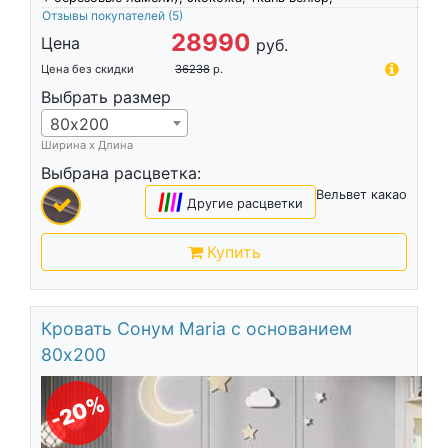
Отзывы покупателей
(5)
28990
Цена
руб.
Цена без скидки
36238
р.
Выбрать размер
80х200
Ширина х Длина
Выбрана расцветка:
Вельвет какао
|
|
|
|
Другие расцветки
Купить
Кровать Сонум Maria с основанием
80х200
-20%