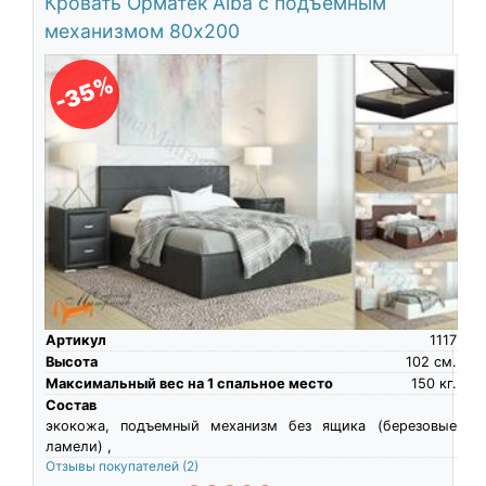
Кровать Орматек Alba с подъемным
механизмом 80х200
-35%
Артикул
1117
Высота
102
см.
Максимальный вес на 1 спальное место
150
кг.
Состав
экокожа, подъемный механизм без ящика (березовые
ламели) ,
Отзывы покупателей
(2)