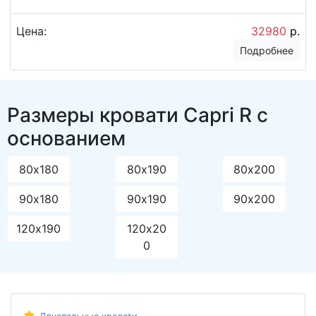
Цена:
32980
р.
Подробнее
Размеры кровати Capri R с
основанием
80х180
80х190
80х200
90х180
90х190
90х200
120х190
120х20
0