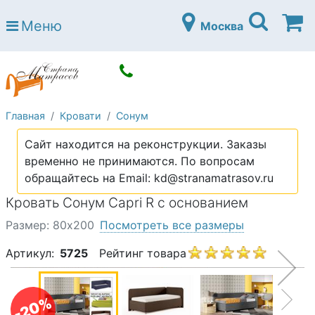
Страна матрасов
Меню
Москва
Open submenu (Матрасы)
Матрасы
Open submenu (Кровати)
Кровати
Open submenu (Аксессуары)
Аксессуары
Главная
Кровати
Сонум
Open submenu (Диваны)
Диваны
Сайт находится на реконструкции. Заказы
Open submenu (Постельное белье)
Постельное белье
временно не принимаются. По вопросам
Open submenu (Мебель)
обращайтесь на Email: kd@stranamatrasov.ru
Мебель
Кровать Сонум Capri R с основанием
Open submenu (Основания)
Основания
Размер: 80х200
Посмотреть все размеры
Open submenu (Детские матрасы)
Детские матрасы
Артикул:
5725
Рейтинг товара
Open submenu (Детские кровати)
Детские кровати
Open submenu (Шкафы)
Шкафы
-20%