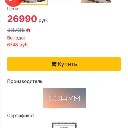
О компании
Цена:
Контакты
26990
руб.
Доставка по городу
33738
Выгода:
6748
руб.
Купить
Производитель
Сертификат