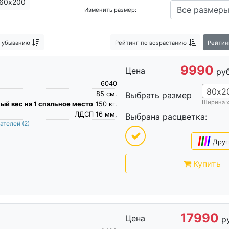
60х200
Изменить размер:
Кровати с боковой спинкой
Евро кровати
Простые кроват
Узкие кровати
Реечные кровати
Кровати без подъемного
 убыванию
Рейтинг
по возрастанию
Рейтин
Марта
Кровать плюс
Кровати в гостиную
Кровати для дач
9990
Цена
ДСП
Дорогие кровати
руб
6040
80х2
85
см.
Выбрать размер
Ширина 
й вес на 1 спальное место
150
кг.
ЛДСП 16 мм,
Выбрана расцветка:
пателей
(2)
|
|
|
|
Друг
Купить
17990
Цена
р