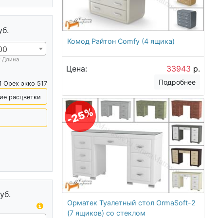
уб.
Комод Райтон Comfy (4 ящика)
00
х Длина
Цена:
33943
р.
Подробнее
 Орех экко 517
ие расцветки
-25%
уб.
Орматек Туалетный стол OrmaSoft-2
(7 ящиков) со стеклом