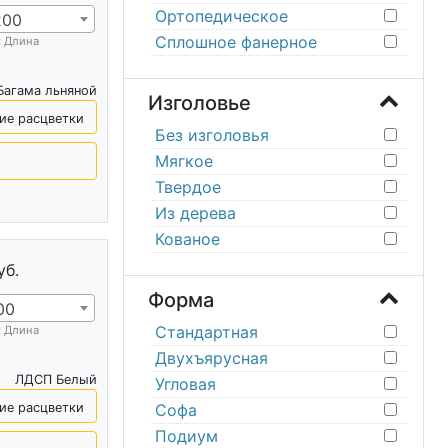
Ортопедическое
200
Сплошное фанерное
х Длина
Багама льняной
Изголовье
ие расцветки
Без изголовья
Мягкое
Твердое
Из дерева
Кованое
уб.
Форма
00
Стандартная
х Длина
Двухъярусная
ЛДСП Белый
Угловая
ие расцветки
Софа
Подиум