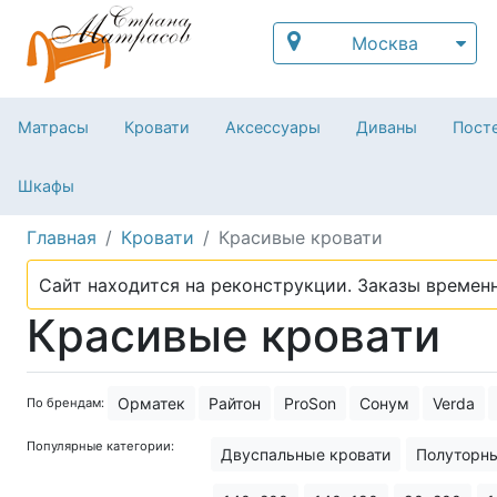
Москва
Матрасы
Кровати
Аксессуары
Диваны
Посте
Шкафы
Главная
Кровати
Красивые кровати
Сайт находится на реконструкции. Заказы временн
Красивые кровати
Орматек
Райтон
ProSon
Сонум
Verda
По брендам:
Популярные категории:
Двуспальные кровати
Полуторны
Лучшие кровати
Кровати в совр