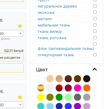
натуральное дерево
экокожа
металл
б.
мебельная ткань
ткань велюр
00
ткань рогожка
х Длина
флок (антивандальная ткань)
ЛДСП Белый
огнеупорная ткань
ие расцветки
Цвет
б.
00