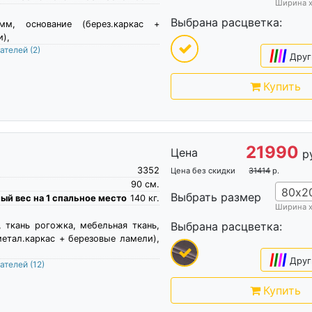
Ширина 
Выбрана расцветка:
м, основание (берез.каркас +
),
пателей
(2)
|
|
|
|
Друг
Купить
21990
Цена
р
3352
Цена без скидки
31414
р.
90
см.
80х2
Выбрать размер
й вес на 1 спальное место
140
кг.
Ширина 
Выбрана расцветка:
, ткань рогожка, мебельная ткань,
метал.каркас + березовые ламели),
|
|
|
|
Друг
пателей
(12)
Купить