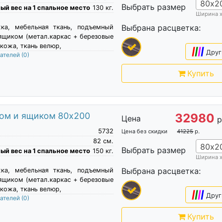
80х2
Выбрать размер
й вес на 1 спальное место
130
кг.
Ширина 
Выбрана расцветка:
жка, мебельная ткань, подъемный
ящиком (метал.каркас + березовые
кожа, ткань велюр,
|
|
|
|
Друг
пателей
(0)
Купить
мом и ящиком 80х200
32980
Цена
р
5732
Цена без скидки
41225
р.
82
см.
80х2
Выбрать размер
й вес на 1 спальное место
150
кг.
Ширина 
Выбрана расцветка:
жка, мебельная ткань, подъемный
ящиком (метал.каркас + березовые
кожа, ткань велюр,
|
|
|
|
Друг
пателей
(0)
Купить