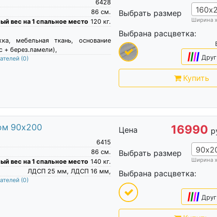
6428
160х
86
см.
Выбрать размер
Ширина 
й вес на 1 спальное место
120
кг.
Выбрана расцветка:
жка, мебельная ткань, основание
с + берез.ламели),
|
|
|
|
Друг
пателей
(0)
Купить
ом 90х200
16990
Цена
р
6415
90х2
86
см.
Выбрать размер
Ширина 
й вес на 1 спальное место
140
кг.
ЛДСП 25 мм, ЛДСП 16 мм,
Выбрана расцветка:
пателей
(0)
|
|
|
|
Друг