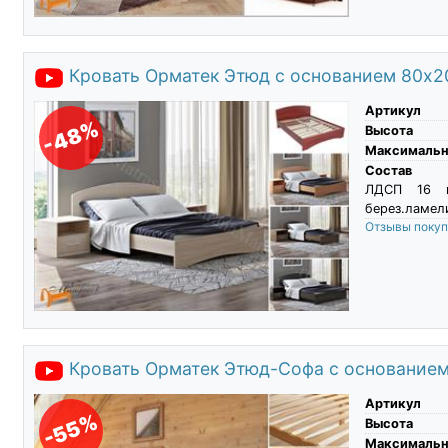
Кровать Орматек Этюд с основанием 80х2
Артикул
-48%
Высота
Максимальны
Состав
ЛДСП 16 м
берез.ламели
Отзывы поку
Кровать Орматек Этюд-Софа с основание
Артикул
-55%
Высота
Максимальны