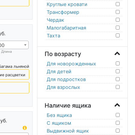
Круглые кровати
Трансформер
Чердак
Малогабаритная
уб.
Тахта
00
х Длина
По возрасту
Для новорожденных
Багама льняной
Для детей
ие расцветки
Для подростков
Для взрослых
Наличие ящика
Без ящика
уб.
С ящиком
Выдвижной ящик