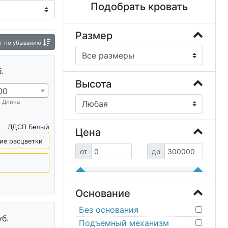
Подобрать кровать
и
Парящая кровать
Жесткие кровати
 механизма
Широкие кровати
Размер
г
по убыванию
и
Кровать с подсветкой
Модульные кровати
.
Высота
00
х Длина
ЛДСП Белый
Цена
ие расцветки
от
до
Основание
Без основания
уб.
Подъемный механизм