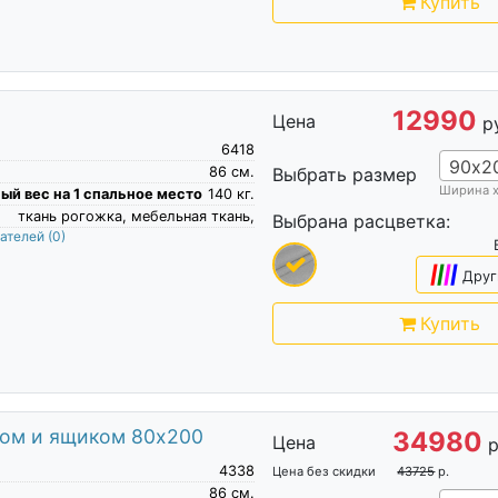
Купить
12990
Цена
р
6418
90х2
86
см.
Выбрать размер
Ширина 
й вес на 1 спальное место
140
кг.
ткань рогожка, мебельная ткань,
Выбрана расцветка:
пателей
(0)
|
|
|
|
Друг
Купить
мом и ящиком 80х200
34980
Цена
р
4338
Цена без скидки
43725
р.
86
см.