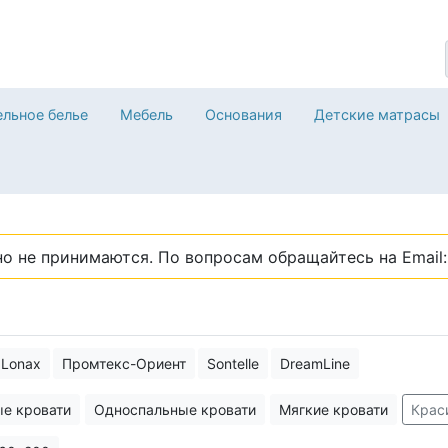
льное белье
Мебель
Основания
Детские матрасы
о не принимаются. По вопросам обращайтесь на Email: 
Lonax
Промтекс-Ориент
Sontelle
DreamLine
е кровати
Односпальные кровати
Мягкие кровати
Крас
еменном стиле
Высокие кровати
Кровати трансформеры дл