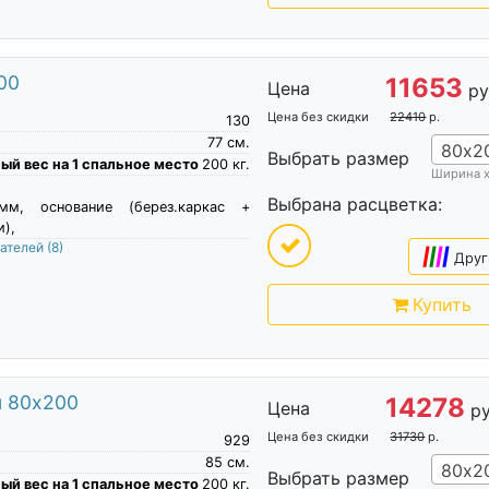
00
11653
Цена
ру
Цена без скидки
22410
р.
130
77
см.
80х2
Выбрать размер
й вес на 1 спальное место
200
кг.
Ширина 
Выбрана расцветка:
м, основание (берез.каркас +
),
пателей
(8)
|
|
|
|
Друг
Купить
м 80х200
14278
Цена
ру
Цена без скидки
31730
р.
929
85
см.
80х2
Выбрать размер
й вес на 1 спальное место
200
кг.