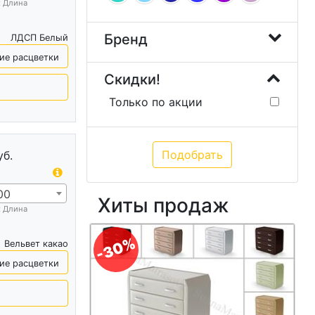
х Длина
Бренд
ЛДСП Белый
ие расцветки
Скидки!
Только по акции
уб.
00
Хиты продаж
х Длина
-30%
Вельвет какао
ие расцветки