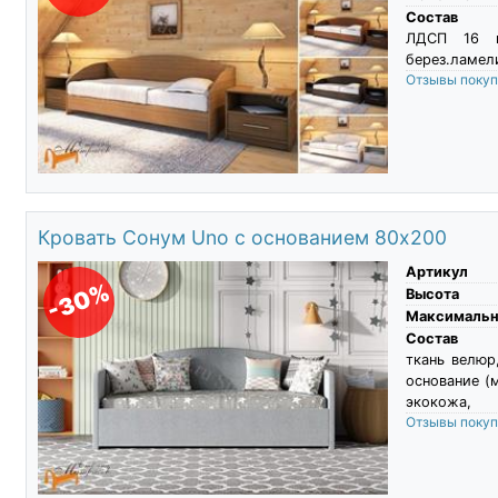
Состав
ЛДСП 16 м
берез.ламели
Отзывы поку
Кровать Сонум Uno с основанием 80х200
Артикул
-30%
Высота
Максимальны
Состав
ткань велюр
основание (
экокожа,
Отзывы поку