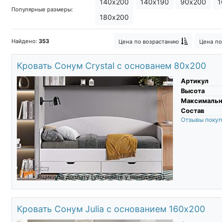
140х200
140х190
90х200
1
Популярные размеры:
Кровать и тумба
Кровати лофт
180х200
Кровати чердак с кроватью внизу
Найдено:
353
Цена
по возрастанию
Цена
по
Классические кровати
Кровать 
Кровать Сонум Crystal с основанем 80х200
Необычные кровати
Кровати из 
Артикул
Высота
Максимальны
Состав
Отзывы поку
Кровать Сонум Julia с основанием 160х200