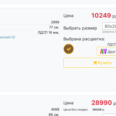
10249
Цена
р
2899
80х2
77
см.
Выбрать размер
Ширина 
ЛДСП 16 мм,
пателей
(3)
Выбрана расцветка:
ЛДСП
|
|
|
|
Друг
Купить
28990
Цена
р
4068
Цена без скидки
36238
р.
86
см.