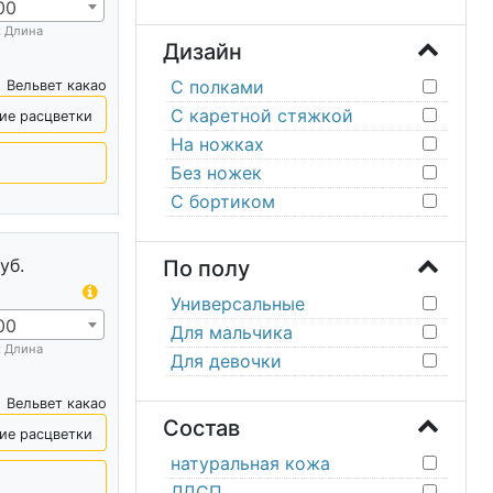
00
х Длина
Дизайн
С полками
Вельвет какао
С каретной стяжкой
ие расцветки
На ножках
Без ножек
С бортиком
уб.
По полу
Универсальные
00
Для мальчика
х Длина
Для девочки
Вельвет какао
Состав
ие расцветки
натуральная кожа
ЛДСП