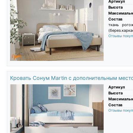
Артикул
Высота
Максимальны
Состав
ткань рого
(берез.карка
Отзывы поку
Кровать Сонум Martin с дополнительным мест
Артикул
Высота
Максимальны
Состав
Отзывы поку