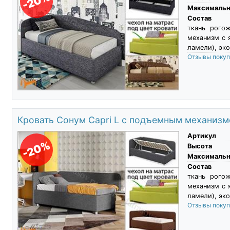
-20%
Максимальны
Состав
ткань рого
механизм с 
ламели), эко
Отзывы поку
Кровать Сонум Capri L с подъемным механиз
Артикул
-20%
Высота
Максимальны
Состав
ткань рого
механизм с 
ламели), эко
Отзывы поку