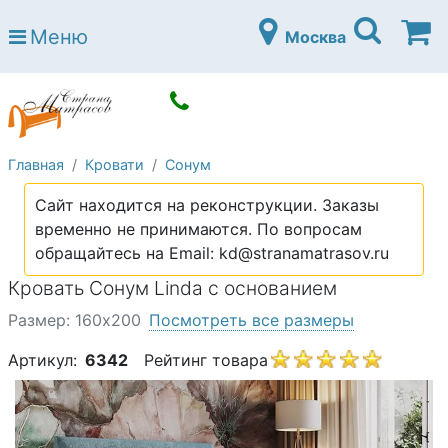
Страна матрасов
Меню
Москва
Open submenu (Матрасы)
Матрасы
Open submenu (Кровати)
Кровати
Open submenu (Аксессуары)
Аксессуары
Главная
Кровати
Сонум
Open submenu (Диваны)
Диваны
Сайт находится на реконструкции. Заказы
Open submenu (Постельное белье)
Постельное белье
временно не принимаются. По вопросам
Open submenu (Мебель)
обращайтесь на Email: kd@stranamatrasov.ru
Мебель
Кровать Сонум Linda с основанием
Open submenu (Основания)
Основания
Размер: 160х200
Посмотреть все размеры
Open submenu (Детские матрасы)
Детские матрасы
Артикул:
6342
Рейтинг товара
Open submenu (Детские кровати)
Детские кровати
Open submenu (Шкафы)
Шкафы