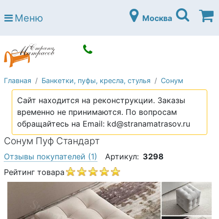
Страна матрасов
Меню
Москва
Open submenu (Матрасы)
Матрасы
Open submenu (Кровати)
Кровати
Open submenu (Аксессуары)
Аксессуары
Главная
Банкетки, пуфы, кресла, стулья
Сонум
Open submenu (Диваны)
Диваны
Сайт находится на реконструкции. Заказы
Open submenu (Постельное белье)
Постельное белье
временно не принимаются. По вопросам
Open submenu (Мебель)
обращайтесь на Email: kd@stranamatrasov.ru
Мебель
Сонум Пуф Стандарт
Open submenu (Основания)
Основания
Отзывы покупателей
(1)
Артикул:
3298
Open submenu (Детские матрасы)
Детские матрасы
Рейтинг товара
Open submenu (Детские кровати)
Детские кровати
Open submenu (Шкафы)
Шкафы