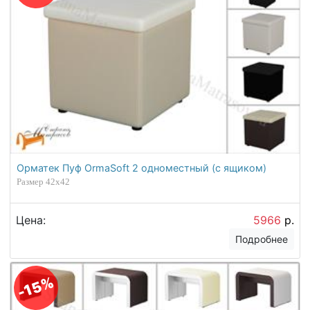
Орматек Пуф OrmaSoft 2 одноместный (с ящиком)
Размер 42х42
Цена:
5966
р.
Подробнее
-15%