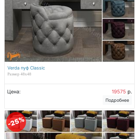
Verda пуф Classic
Размер 48х48
Цена:
19575
р.
Подробнее
-25%