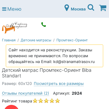
Страна матрасов
Меню
Москва
Open submenu (Матрасы)
Матрасы
Open submenu (Кровати)
Кровати
Open submenu (Аксессуары)
Аксессуары
Главная
Детские матрасы
Промтекс-Ориент
Open submenu (Диваны)
Диваны
Сайт находится на реконструкции. Заказы
Open submenu (Постельное белье)
Постельное белье
временно не принимаются. По вопросам
Open submenu (Мебель)
обращайтесь на Email: kd@stranamatrasov.ru
Мебель
Детский матрас Промтекс-Ориент Biba
Open submenu (Основания)
Основания
Standart
Open submenu (Детские матрасы)
Детские матрасы
Размер: 60х120
Посмотреть все размеры
Open submenu (Детские кровати)
Детские кровати
Отзывы покупателей
(2)
Артикул:
2924
Open submenu (Шкафы)
Рейтинг товара
Шкафы