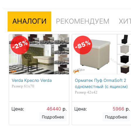
АНАЛОГИ
РЕКОМЕНДУЕМ
ХИ
-85%
-25%
Verda Кресло Verda
Орматек Пуф OrmaSoft 2
Размер 61х70
одноместный (с ящиком)
Размер 42х42
Цена:
46440
р.
Цена:
5966
р.
Подробнее
Подробнее