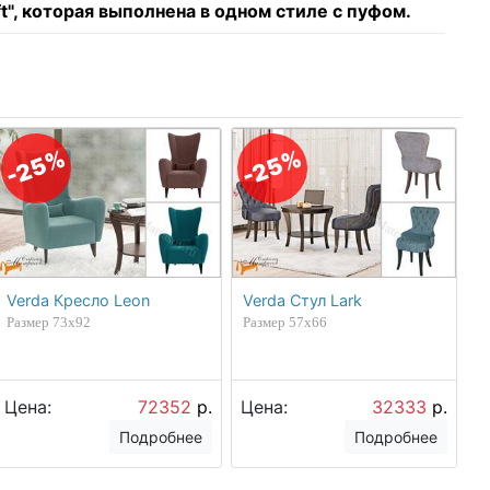
", которая выполнена в одном стиле с пуфом.
-25%
-25%
Verda Кресло Leon
Verda Стул Lark
Размер 73х92
Размер 57х66
Цена:
72352
р.
Цена:
32333
р.
Подробнее
Подробнее