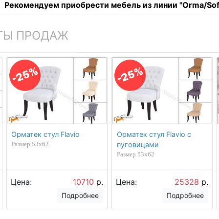
Рекомендуем приобрести мебель из линии "Orma/Soft
ТЫ ПРОДАЖ
-25%
-25%
Орматек стул Flavio
Орматек стул Flavio с
Размер 53х62
пуговицами
Размер 53х62
Цена:
10710
р.
Цена:
25328
р.
Подробнее
Подробнее