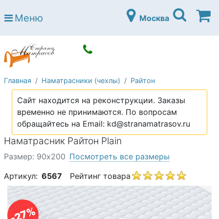
Страна матрасов
Меню
Москва
Open submenu (Матрасы)
Матрасы
Open submenu (Кровати)
Кровати
Open submenu (Аксессуары)
Аксессуары
Главная
Наматрасники (чехлы)
Райтон
Open submenu (Диваны)
Диваны
Сайт находится на реконструкции. Заказы
Open submenu (Постельное белье)
Постельное белье
временно не принимаются. По вопросам
Open submenu (Мебель)
обращайтесь на Email: kd@stranamatrasov.ru
Мебель
Наматрасник Райтон Plain
Open submenu (Основания)
Основания
Размер: 90х200
Посмотреть все размеры
Open submenu (Детские матрасы)
Детские матрасы
Артикул:
6567
Рейтинг товара
Open submenu (Детские кровати)
Детские кровати
Open submenu (Шкафы)
Шкафы
-27%