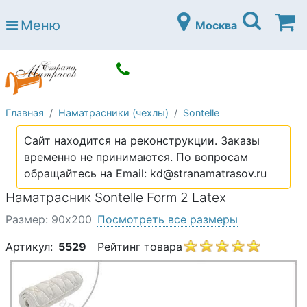
Страна матрасов
Меню
Москва
Open submenu (Матрасы)
Матрасы
Open submenu (Кровати)
Кровати
Open submenu (Аксессуары)
Аксессуары
Главная
Наматрасники (чехлы)
Sontelle
Open submenu (Диваны)
Диваны
Сайт находится на реконструкции. Заказы
Open submenu (Постельное белье)
Постельное белье
временно не принимаются. По вопросам
Open submenu (Мебель)
обращайтесь на Email: kd@stranamatrasov.ru
Мебель
Наматрасник Sontelle Form 2 Latex
Open submenu (Основания)
Основания
Размер: 90х200
Посмотреть все размеры
Open submenu (Детские матрасы)
Детские матрасы
Артикул:
5529
Рейтинг товара
Open submenu (Детские кровати)
Детские кровати
Open submenu (Шкафы)
Шкафы