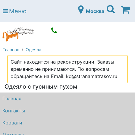
Страна матрасов
Меню
Москва
Open submenu (Матрасы)
Матрасы
Open submenu (Кровати)
Кровати
Open submenu (Аксессуары)
Аксессуары
Главная
Одеяла
Open submenu (Диваны)
Диваны
Сайт находится на реконструкции. Заказы
Open submenu (Постельное белье)
Постельное белье
временно не принимаются. По вопросам
Open submenu (Мебель)
обращайтесь на Email: kd@stranamatrasov.ru
Мебель
Одеяло с гусиным пухом
Open submenu (Основания)
Основания
Главная
Open submenu (Детские матрасы)
Детские матрасы
Контакты
Open submenu (Детские кровати)
Детские кровати
Кровати
Open submenu (Шкафы)
Шкафы
Матрасы