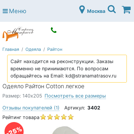
Страна матрасов
Меню
Москва
Open submenu (Матрасы)
Матрасы
Open submenu (Кровати)
Кровати
Open submenu (Аксессуары)
Аксессуары
Главная
Одеяла
Райтон
Open submenu (Диваны)
Диваны
Сайт находится на реконструкции. Заказы
Open submenu (Постельное белье)
Постельное белье
временно не принимаются. По вопросам
Open submenu (Мебель)
обращайтесь на Email: kd@stranamatrasov.ru
Мебель
Одеяло Райтон Cotton легкое
Open submenu (Основания)
Основания
Размер: 140х205
Посмотреть все размеры
Open submenu (Детские матрасы)
Детские матрасы
Отзывы покупателей
(1)
Артикул:
3402
Open submenu (Детские кровати)
Детские кровати
Рейтинг товара
Open submenu (Шкафы)
Шкафы
-25%