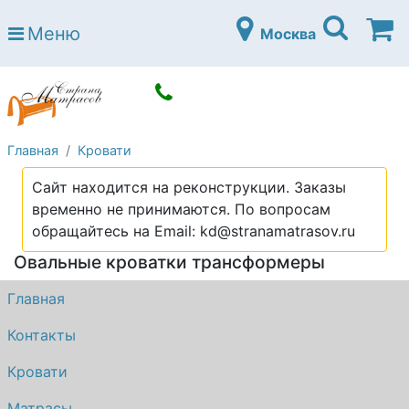
Страна матрасов
Меню
Москва
Open submenu (Матрасы)
Матрасы
Open submenu (Кровати)
Кровати
Open submenu (Аксессуары)
Аксессуары
Главная
Кровати
Open submenu (Диваны)
Диваны
Сайт находится на реконструкции. Заказы
Open submenu (Постельное белье)
Постельное белье
временно не принимаются. По вопросам
Open submenu (Мебель)
обращайтесь на Email: kd@stranamatrasov.ru
Мебель
Овальные кроватки трансформеры
Open submenu (Основания)
Основания
Главная
Open submenu (Детские матрасы)
Детские матрасы
Контакты
Open submenu (Детские кровати)
Детские кровати
Кровати
Open submenu (Шкафы)
Шкафы
Матрасы