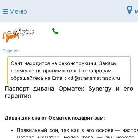
Страна матрасов
Меню
М
Open submenu (Матрасы)
Матрасы
Open submenu (Кровати)
Кровати
Open submenu (Аксессуары)
Аксессуары
Главная
Open submenu (Диваны)
Диваны
Сайт находится на реконструкции. Заказы
Open submenu (Постельное белье)
Постельное белье
временно не принимаются. По вопросам
Open submenu (Мебель)
обращайтесь на Email: kd@stranamatrasov.ru
Мебель
Паспорт дивана Орматек Synergy и его
Open submenu (Основания)
Основания
гарантия
Open submenu (Детские матрасы)
Детские матрасы
Open submenu (Детские кровати)
Детские кровати
Диван для сна от Орматек подарит вам:
Open submenu (Шкафы)
Шкафы
Правильный сон, так как в его основе — наст
матрас Орматек. Более того — вы можете в