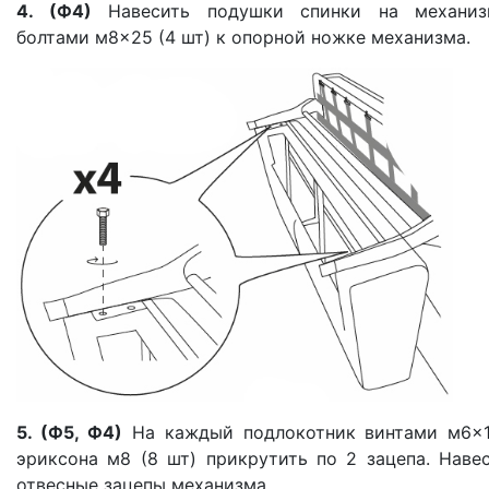
4. (Ф4)
Навесить подушки спинки на механиз
болтами м8×25 (4 шт) к опорной ножке механизма.
5. (Ф5, Ф4)
На каждый подлокотник винтами м6×1
эриксона м8 (8 шт) прикрутить по 2 зацепа. Наве
отвесные зацепы механизма.