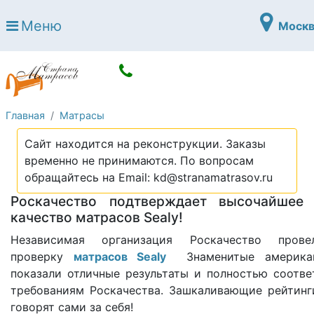
Страна матрасов
Меню
Москв
Open submenu (Матрасы)
Матрасы
Open submenu (Кровати)
Кровати
Open submenu (Аксессуары)
Аксессуары
Главная
Матрасы
Open submenu (Диваны)
Диваны
Сайт находится на реконструкции. Заказы
Open submenu (Постельное белье)
Постельное белье
временно не принимаются. По вопросам
Open submenu (Мебель)
обращайтесь на Email: kd@stranamatrasov.ru
Мебель
Роскачество подтверждает высочайшее
Open submenu (Основания)
Основания
качество матрасов Sealy!
Open submenu (Детские матрасы)
Детские матрасы
Независимая организация Роскачество пров
проверку
матрасов Sealy
Знаменитые американ
Open submenu (Детские кровати)
Детские кровати
показали отличные результаты и полностью соотве
Open submenu (Шкафы)
требованиям Роскачества. Зашкаливающие рейтинг
Шкафы
говорят сами за себя!