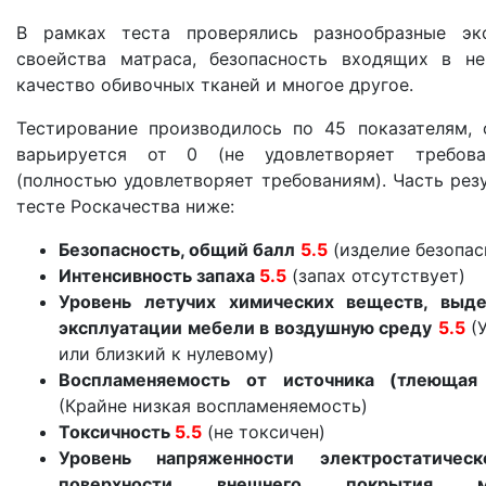
О компании
В рамках теста проверялись разнообразные экс
Контакты
своейства матраса, безопасность входящих в не
качество обивочных тканей и многое другое.
Доставка по городу
Тестирование производилось по 45 показателям, 
варьируется от 0 (не удовлетворяет требов
(полностью удовлетворяет требованиям). Часть резу
тесте Роскачества ниже:
Безопасность, общий балл
5.5
(изделие безопас
Интенсивность запаха
5.5
(запах отсутствует)
Уровень летучих химических веществ, выд
эксплуатации мебели в воздушную среду
5.5
(У
или близкий к нулевому)
Воспламеняемость от источника (тлеющая
(Крайне низкая воспламеняемость)
Токсичность
5.5
(не токсичен)
Уровень напряженности электростатичес
поверхности внешнего покрытия