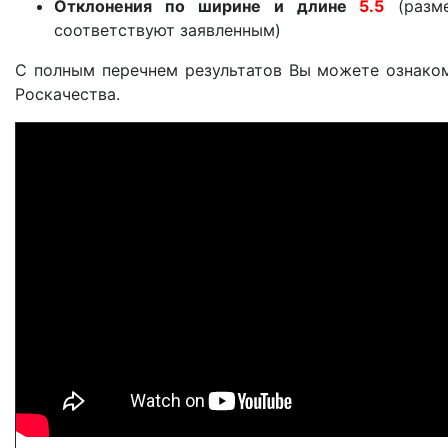
Отклонения по ширине и длине
5.5
(разме
соответствуют заявленным)
С полным перечнем результатов Вы можете ознаком
Роскачества.