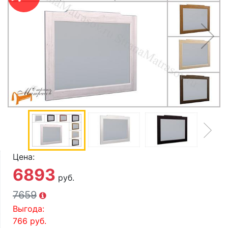
О компании
Контакты
Доставка по городу
Цена:
6893
руб.
7659
Выгода:
766
руб.