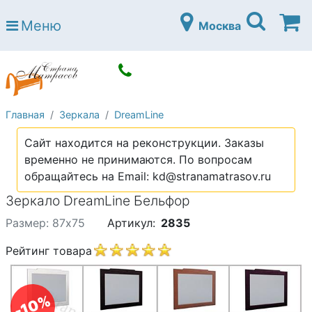
Страна матрасов
Меню
Москва
Open submenu (Матрасы)
Матрасы
Open submenu (Кровати)
Кровати
Open submenu (Аксессуары)
Аксессуары
Главная
Зеркала
DreamLine
Open submenu (Диваны)
Диваны
Сайт находится на реконструкции. Заказы
Open submenu (Постельное белье)
Постельное белье
временно не принимаются. По вопросам
Open submenu (Мебель)
обращайтесь на Email: kd@stranamatrasov.ru
Мебель
Зеркало DreamLine Бельфор
Open submenu (Основания)
Основания
Размер: 87х75
Артикул:
2835
Open submenu (Детские матрасы)
Детские матрасы
Рейтинг товара
Open submenu (Детские кровати)
Детские кровати
Open submenu (Шкафы)
Шкафы
-10%