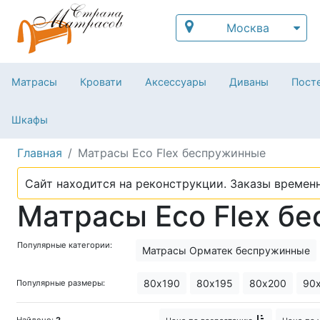
Москва
Матрасы
Кровати
Аксессуары
Диваны
Посте
Шкафы
Главная
Матрасы Eco Flex беспружинные
Сайт находится на реконструкции. Заказы временн
Матрасы Eco Flex б
Популярные категории:
Матрасы Орматек беспружинные
Матрасы Орматек в рулоне
Тонк
80х190
80х195
80х200
90
Популярные размеры:
Найдено:
2