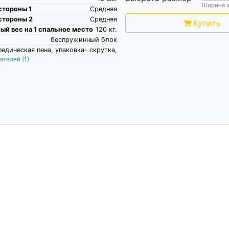
Ширина 
стороны 1
Средняя
стороны 2
Средняя
Купить
й вес на 1 спальное место
120
кг.
беспружинный блок
едическая пена, упаковка- скрутка,
пателей
(1)