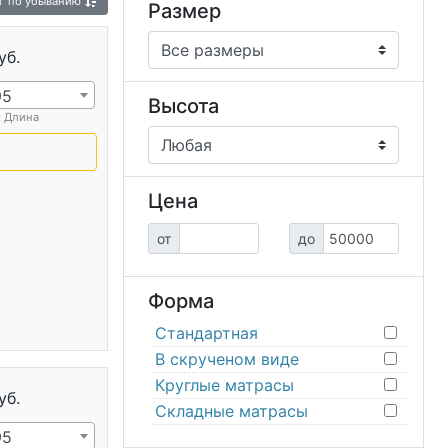
г
по убыванию
Размер
уб.
95
Высота
х Длина
Цена
от
до
Форма
Стандартная
В скрученом виде
Круглые матрасы
уб.
Складные матрасы
95