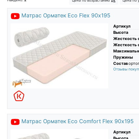
Цена
по возрастанию
Цена
по 
Матрас Орматек Eco Flex 90х195
Артикул
Высота
Жесткость 
Жесткость 
Максимальны
Пружины
Состав
ортоп
Отзывы поку
Матрас Орматек Eco Comfort Flex 90х195
Артикул
Высота