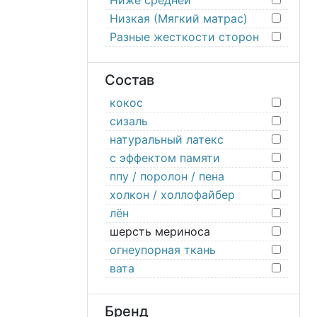
Ниже средней
Низкая (Мягкий матрас)
Разные жесткости сторон
Состав
кокос
сизаль
натуральный латекс
с эффектом памяти
ппу / поролон / пена
холкон / холлофайбер
лён
шерсть мериноса
огнеупорная ткань
вата
Бренд