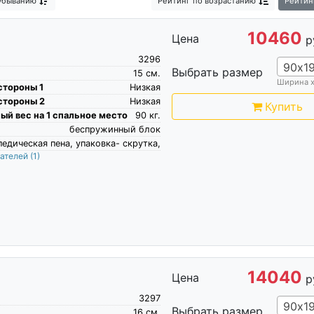
убыванию
Рейтинг
по возрастанию
Рейтин
10460
Цена
р
3296
90х1
Выбрать размер
15
см.
Ширина 
стороны 1
Низкая
стороны 2
Низкая
Купить
й вес на 1 спальное место
90
кг.
беспружинный блок
едическая пена, упаковка- скрутка,
пателей
(1)
14040
Цена
р
3297
90х1
Выбрать размер
16
см.