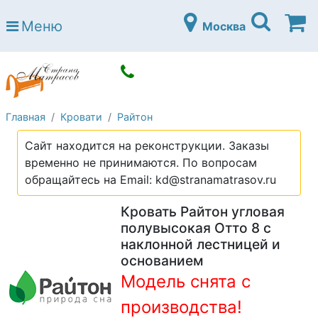
Страна матрасов
Меню
Москва
Open submenu (Матрасы)
Матрасы
Open submenu (Кровати)
Кровати
Open submenu (Аксессуары)
Аксессуары
Главная
Кровати
Райтон
Open submenu (Диваны)
Диваны
Сайт находится на реконструкции. Заказы
Open submenu (Постельное белье)
Постельное белье
временно не принимаются. По вопросам
Open submenu (Мебель)
обращайтесь на Email: kd@stranamatrasov.ru
Мебель
Open submenu (Основания)
Кровать Райтон угловая
Основания
полувысокая Отто 8 с
Open submenu (Детские матрасы)
Детские матрасы
наклонной лестницей и
основанием
Open submenu (Детские кровати)
Детские кровати
Модель снята с
Open submenu (Шкафы)
Шкафы
производства!