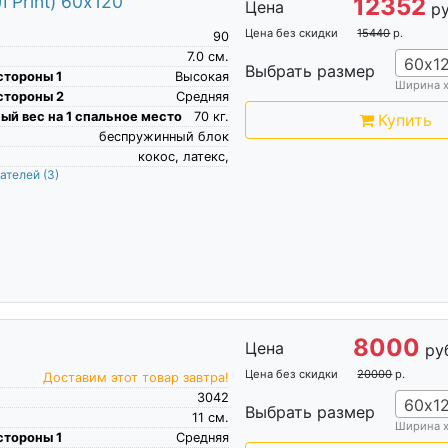
 Print) 60х120
12352
Цена
ру
Цена без скидки
15440
р.
90
7.0
см.
60х1
Выбрать размер
стороны 1
Высокая
Ширина 
стороны 2
Средняя
й вес на 1 спальное место
70
кг.
Купить
беспружинный блок
кокос, латекс,
пателей
(3)
8000
Цена
ру
Цена без скидки
20000
р.
Доставим этот товар завтра!
3042
60х1
Выбрать размер
11
см.
Ширина 
стороны 1
Средняя