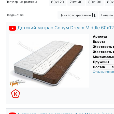
60х120
70х140
80х190
80х
Популярные размеры:
Найдено:
36
Цена
по возрастанию
Цена
по
Детский матрас Сонум Dream Middle 60х1
Артикул
Высота
Жесткость 
Жесткость 
Максимальны
Пружины
Состав
л
Отзывы поку