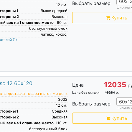
60х1
Выбрать размер
12
см.
Ширина 
стороны 1
Выше средней
стороны 2
Высокая
Купить
й вес на 1 спальное место
90
кг.
беспружинный блок
латекс, кокос,
пателей
(1)
so 12 60х120
12035
Цена
р
Цена без скидки
16264
р.
на доставка товара в этот же день
3032
60х1
Выбрать размер
12
см.
Ширина 
стороны 1
Средняя
стороны 2
Высокая
Купить
й вес на 1 спальное место
110
кг.
беспружинный блок