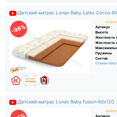
Детский матрас Lonax Baby Latex Cocos 6
возмож
-35%
Артикул
Высота
Жесткость 
Жесткость 
Максимальны
Пружины
Состав
Отзывы поку
Детский матрас Lonax Baby Fusion 60х120
возмож
Артикул