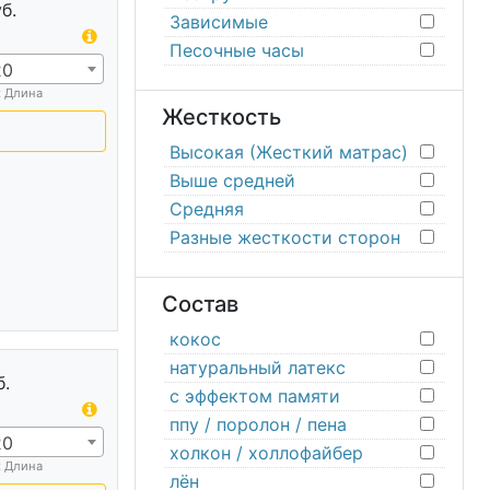
б.
Зависимые
Песочные часы
20
х Длина
Жесткость
Высокая (Жесткий матрас)
Выше средней
Средняя
Разные жесткости сторон
Состав
кокос
натуральный латекс
б.
с эффектом памяти
ппу / поролон / пена
20
холкон / холлофайбер
х Длина
лён