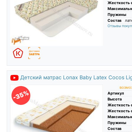
Жесткость 
Максимальны
Пружины
Состав
лат
Отзывы поку
Детский матрас Lonax Baby Latex Cocos Li
возмож
-35%
Артикул
Высота
Жесткость 
Жесткость 
Максимальны
Пружины
Состав