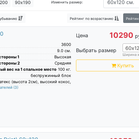
200
90х190
Изменить размер:
 убыванию
Рейтинг
по возрастанию
Рейтин
20
10290
Цена
р
3600
60х1
Выбрать размер
9.0
см.
Ширина 
стороны 1
Высокая
стороны 2
Средняя
Купить
й вес на 1 спальное место
100
кг.
беспружинный блок
атекс (высота 2см), высокий кокос,
пателей
(3)