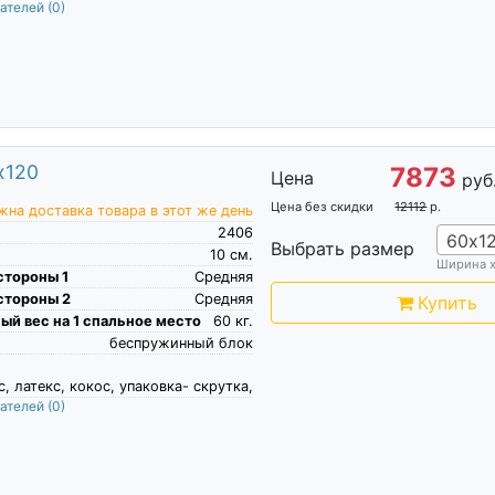
пателей
(0)
х120
7873
Цена
руб
Цена без скидки
12112
р.
на доставка товара в этот же день
2406
60х1
Выбрать размер
10
см.
Ширина 
стороны 1
Средняя
стороны 2
Средняя
Купить
й вес на 1 спальное место
60
кг.
беспружинный блок
с, латекс, кокос, упаковка- скрутка,
пателей
(0)