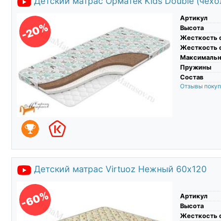
Детский матрас Орматек Kids Double (чехол
Артикул
-20%
Высота
Жесткость 
Жесткость 
Максимальны
Пружины
Состав
Отзывы поку
Детский матрас Virtuoz Нежный 60х120
-60%
Артикул
Высота
Жесткость 