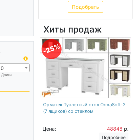
Хиты продаж
-25%
.
20
х Длина
Орматек Туалетный стол OrmaSoft-2
(7 ящиков) со стеклом
Цена:
48848
р.
Подробнее