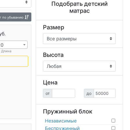
Подобрать детский
матрас
г
по убыванию
Размер
уб.
20
х Длина
Высота
Цена
от
до
Пружинный блок
Независимые
Беспружинный