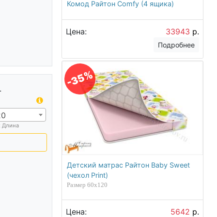
Комод Райтон Comfy (4 ящика)
Цена:
33943
р.
Подробнее
-35%
.
20
х Длина
Детский матрас Райтон Baby Sweet
(чехол Print)
Размер 60х120
Цена:
5642
р.