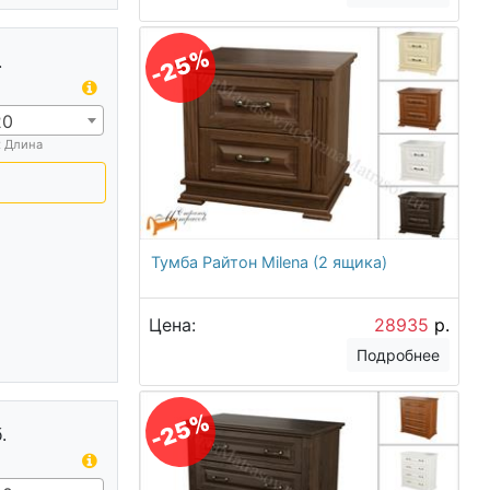
-25%
.
20
х Длина
Тумба Райтон Milena (2 ящика)
Цена:
28935
р.
Подробнее
-25%
.