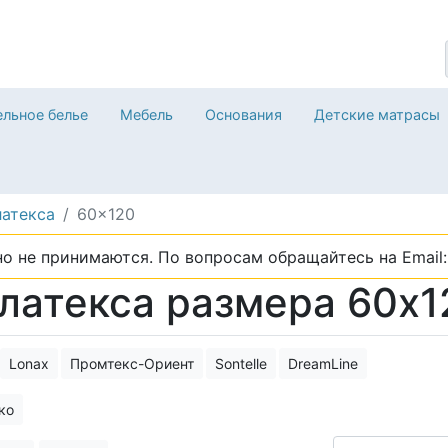
льное белье
Мебель
Основания
Детские матрасы
латекса
60x120
о не принимаются. По вопросам обращайтесь на Email: 
латекса размера 60x1
Lonax
Промтекс-Ориент
Sontelle
DreamLine
ко