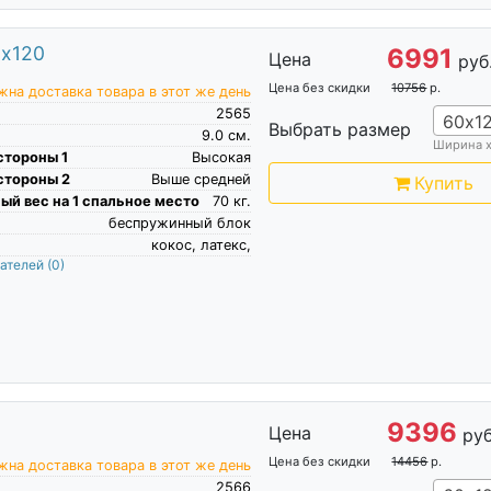
0х120
6991
Цена
руб
Цена без скидки
10756
р.
на доставка товара в этот же день
2565
60х1
Выбрать размер
9.0
см.
Ширина 
стороны 1
Высокая
стороны 2
Выше средней
Купить
й вес на 1 спальное место
70
кг.
беспружинный блок
кокос, латекс,
пателей
(0)
9396
Цена
руб
Цена без скидки
14456
р.
на доставка товара в этот же день
2566