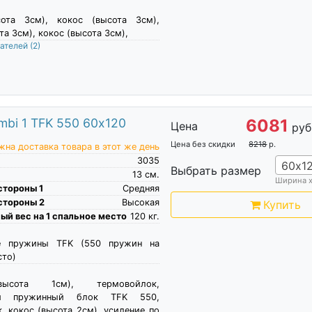
сота 3см), кокос (высота 3см),
та 3см), кокос (высота 3см),
пателей
(2)
bi 1 TFK 550 60х120
6081
Цена
руб
Цена без скидки
8218
р.
на доставка товара в этот же день
3035
60х1
Выбрать размер
13
см.
Ширина 
стороны 1
Средняя
стороны 2
Высокая
Купить
й вес на 1 спальное место
120
кг.
е пружины TFK (550 пружин на
сто)
высота 1см), термовойлок,
ый пружинный блок TFK 550,
, кокос (высота 2см), усиление по