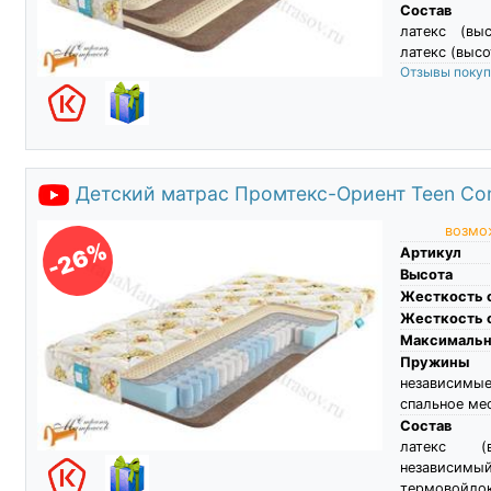
Состав
латекс (вы
латекс (высо
Отзывы поку
Детский матрас Промтекс-Ориент Teen Com
возмож
-26%
Артикул
Высота
Жесткость 
Жесткость 
Максимальны
Пружины
независимы
спальное ме
Состав
латекс (
независим
термовойлок