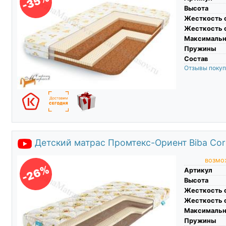
-35%
Высота
Жесткость 
Жесткость 
Максимальны
Пружины
Состав
Отзывы поку
Детский матрас Промтекс-Ориент Biba Cor
возмож
-26%
Артикул
Высота
Жесткость 
Жесткость 
Максимальны
Пружины