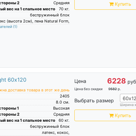
стороны 2
Средняя
Купить
й вес на 1 спальное место
70
кг.
беспружинный блок
екс (высота 2см), пена Natural Form,
пателей
(1)
ght 60х120
6228
Цена
руб
Цена без скидки
9582
р.
на доставка товара в этот же день
2405
60х1
Выбрать размер
8.0
см.
Ширина 
стороны 1
Высокая
стороны 2
Средняя
Купить
й вес на 1 спальное место
60
кг.
беспружинный блок
латекс, кокос,