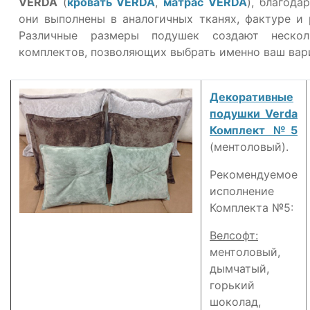
VERDA
(
кровать VERDA
,
матрас VERDA
), благода
О компании
они выполнены в аналогичных тканях, фактуре и 
Различные размеры подушек создают нескол
Контакты
комплектов, позволяющих выбрать именно ваш вар
Доставка по городу
Декоративные
подушки Verda
Комплект №5
(ментоловый).
Рекомендуемое
исполнение
Комплекта №5:
Велсофт:
ментоловый,
дымчатый,
горький
шоколад,