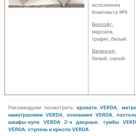
исполнение
Комплекта №9
Велсофт:
марсала,
графит, белый.
Валенсия:
белый, серый.
Рекомендуем посмотреть
кровати VERDA
,
матр
наматрасники VERDA
,
основания VERDA
,
постел
шкафы-купе VERDA 2-х дверные
,
тумбы VER
VERDA
,
ступень и кресло VERDA
.