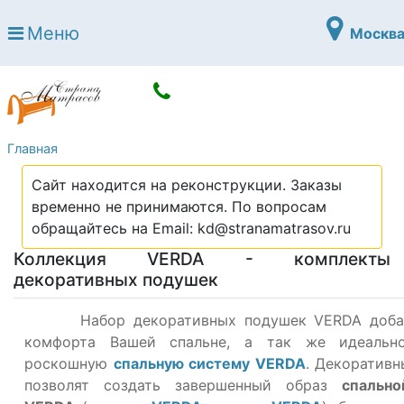
Страна матрасов
Меню
Москв
Open submenu (Матрасы)
Матрасы
Open submenu (Кровати)
Кровати
Open submenu (Аксессуары)
Аксессуары
Главная
Open submenu (Диваны)
Диваны
Сайт находится на реконструкции. Заказы
Open submenu (Постельное белье)
Постельное белье
временно не принимаются. По вопросам
Open submenu (Мебель)
обращайтесь на Email: kd@stranamatrasov.ru
Мебель
Коллекция VERDA - комплекты
Open submenu (Основания)
Основания
декоративных подушек
Open submenu (Детские матрасы)
Детские матрасы
Набор декоративных подушек VERDA добав
Open submenu (Детские кровати)
комфорта Вашей спальне, а так же идеальн
Детские кровати
роскошную
спальную систему VERDA
. Декоратив
Open submenu (Шкафы)
Шкафы
позволят создать завершенный образ
спальн