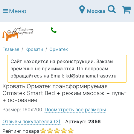
Страна матрасов
Меню
Москва
Open submenu (Матрасы)
Матрасы
Open submenu (Кровати)
Кровати
Open submenu (Аксессуары)
Аксессуары
Главная
Кровати
Орматек
Open submenu (Диваны)
Диваны
Сайт находится на реконструкции. Заказы
Open submenu (Постельное белье)
Постельное белье
временно не принимаются. По вопросам
Open submenu (Мебель)
обращайтесь на Email: kd@stranamatrasov.ru
Мебель
Кровать Орматек трансформируемая
Open submenu (Основания)
Основания
Ormatek Smart Bed + режим массаж + пульт
Open submenu (Детские матрасы)
+ основание
Детские матрасы
Размер: 160х200
Посмотреть все размеры
Open submenu (Детские кровати)
Детские кровати
Отзывы покупателей
(3)
Артикул:
2356
Open submenu (Шкафы)
Шкафы
Рейтинг товара