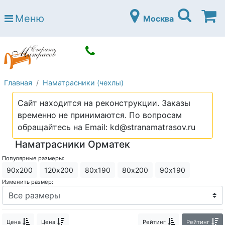
Страна матрасов
Меню
Москва
Open submenu (Матрасы)
Матрасы
Open submenu (Кровати)
Кровати
Open submenu (Аксессуары)
Аксессуары
Главная
Наматрасники (чехлы)
Open submenu (Диваны)
Диваны
Сайт находится на реконструкции. Заказы
Open submenu (Постельное белье)
Постельное белье
временно не принимаются. По вопросам
Open submenu (Мебель)
обращайтесь на Email: kd@stranamatrasov.ru
Мебель
Наматрасники Орматек
Open submenu (Основания)
Основания
Популярные размеры:
Open submenu (Детские матрасы)
Детские матрасы
90х200
120х200
80х190
80х200
90х190
Изменить размер:
Open submenu (Детские кровати)
Детские кровати
Open submenu (Шкафы)
Шкафы
Цена
Цена
Рейтинг
Рейтинг