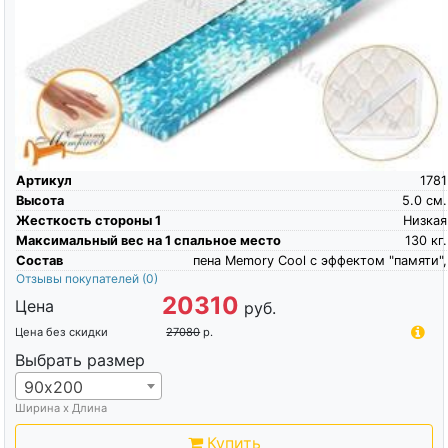
Артикул
1781
Высота
5.0
см.
Жесткость стороны 1
Низкая
Максимальный вес на 1 спальное место
130
кг.
Состав
пена Memory Cool c эффектом "памяти",
Отзывы покупателей
(0)
20310
Цена
руб.
Цена без скидки
27080
р.
Выбрать размер
90х200
Ширина х Длина
Купить