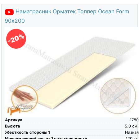
Наматрасник Орматек Топпер Ocean Form
90х200
-20%
Артикул
1780
Высота
5.0
см.
Жесткость стороны 1
Низкая
Максимальный вес на 1 спальное место
120
кг.