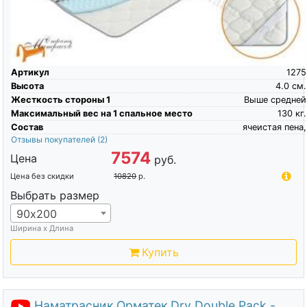
Артикул
1275
Высота
4.0
см.
Жесткость стороны 1
Выше средней
Максимальный вес на 1 спальное место
130
кг.
Состав
ячеистая пена,
Отзывы покупателей
(2)
7574
Цена
руб.
Цена без скидки
10820
р.
Выбрать размер
90х200
Ширина х Длина
Купить
Наматрасник Орматек Dry Double Pack -