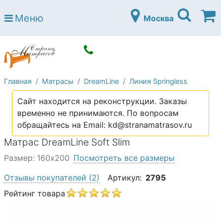
Страна матрасов
Меню
Москва
Open submenu (Матрасы)
Матрасы
Open submenu (Кровати)
Кровати
Open submenu (Аксессуары)
Аксессуары
Главная
Матрасы
DreamLine
Линия Springless
Open submenu (Диваны)
Диваны
Сайт находится на реконструкции. Заказы
Open submenu (Постельное белье)
Постельное белье
временно не принимаются. По вопросам
Open submenu (Мебель)
обращайтесь на Email: kd@stranamatrasov.ru
Мебель
Матрас DreamLine Soft Slim
Open submenu (Основания)
Основания
Размер: 160х200
Посмотреть все размеры
Open submenu (Детские матрасы)
Детские матрасы
Отзывы покупателей
(2)
Артикул:
2795
Open submenu (Детские кровати)
Детские кровати
Рейтинг товара
Open submenu (Шкафы)
Шкафы