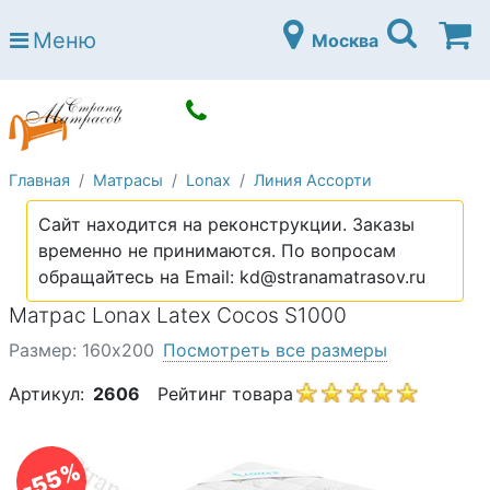
Страна матрасов
Меню
Москва
Open submenu (Матрасы)
Матрасы
Open submenu (Кровати)
Кровати
Open submenu (Аксессуары)
Аксессуары
Главная
Матрасы
Lonax
Линия Ассорти
Open submenu (Диваны)
Диваны
Сайт находится на реконструкции. Заказы
Open submenu (Постельное белье)
Постельное белье
временно не принимаются. По вопросам
Open submenu (Мебель)
обращайтесь на Email: kd@stranamatrasov.ru
Мебель
Матрас Lonax Latex Cocos S1000
Open submenu (Основания)
Основания
Размер: 160х200
Посмотреть все размеры
Open submenu (Детские матрасы)
Детские матрасы
Артикул:
2606
Рейтинг товара
Open submenu (Детские кровати)
Детские кровати
Open submenu (Шкафы)
Шкафы
-55%