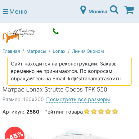
Страна матрасов
Меню
Москва
Open submenu (Матрасы)
Матрасы
Open submenu (Кровати)
Кровати
Open submenu (Аксессуары)
Аксессуары
Главная
Матрасы
Lonax
Линия Эконом
Open submenu (Диваны)
Диваны
Сайт находится на реконструкции. Заказы
Open submenu (Постельное белье)
Постельное белье
временно не принимаются. По вопросам
Open submenu (Мебель)
обращайтесь на Email: kd@stranamatrasov.ru
Мебель
Матрас Lonax Strutto Cocos TFK 550
Open submenu (Основания)
Основания
Размер: 160х200
Посмотреть все размеры
Open submenu (Детские матрасы)
Детские матрасы
Артикул:
2580
Рейтинг товара
Open submenu (Детские кровати)
Детские кровати
Open submenu (Шкафы)
Шкафы
-45%